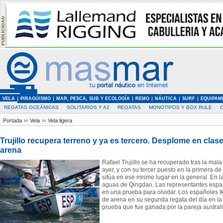
VELA
PIRAGÜISMO
MAR, PESCA, SUB Y ECOLOGÍA
REMO
NÁUTICA
SURF
EQUIPAM
REGATAS OCEÁNICAS
SOLITARIOS Y A2
REGATAS
MONOTIPOS Y BOX RULE
Portada
››
Vela
››
Vela ligera
Trujillo recupera terreno y ya es tercero. Desplome en clase 
arena
Rafael Trujillo se ha recuperado tras la mal
ayer, y con su tercer puesto en la primera d
sitúa en ese mismo lugar en la general. En 
aguas de Qingdao. Las representantes espa
en una prueba para olvidar. Los españoles I
de arena en su segunda regata del día en la
prueba que fue ganada por la pareja austral