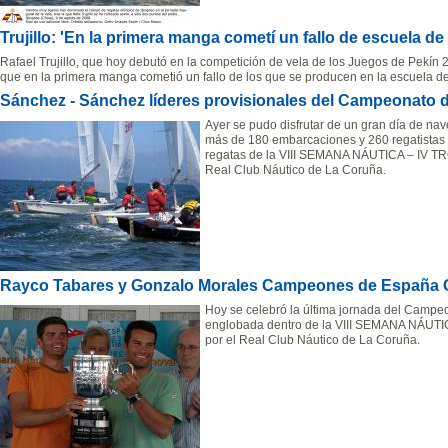
Trujillo: 'En la primera manga cometí un fallo de escuela de 
Rafael Trujillo, que hoy debutó en la competición de vela de los Juegos de Pekín
que en la primera manga cometió un fallo de los que se producen en la escuela de
Sánchez - Sánchez líderes provisionales del Campeonato 
Ayer se pudo disfrutar de un gran día de na
más de 180 embarcaciones y 260 regatistas e
regatas de la VIII SEMANA NÁUTICA – IV T
Real Club Náutico de La Coruña.
Rayco Tabares y Gonzalo Morales Campeones de España 
Hoy se celebró la última jornada del Campe
englobada dentro de la VIII SEMANA NÁUT
por el Real Club Náutico de La Coruña.