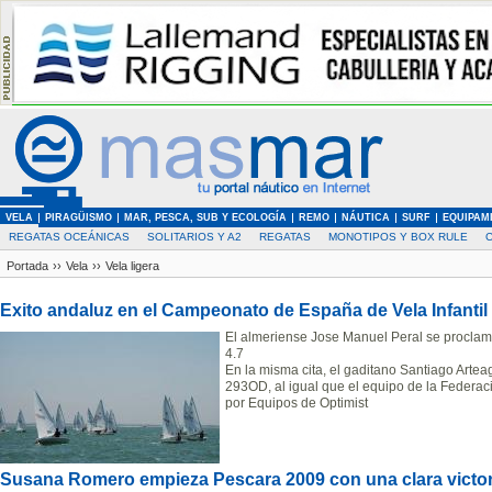
VELA
PIRAGÜISMO
MAR, PESCA, SUB Y ECOLOGÍA
REMO
NÁUTICA
SURF
EQUIPAM
REGATAS OCEÁNICAS
SOLITARIOS Y A2
REGATAS
MONOTIPOS Y BOX RULE
Portada
››
Vela
››
Vela ligera
Exito andaluz en el Campeonato de España de Vela Infantil
El almeriense Jose Manuel Peral se proclam
4.7
En la misma cita, el gaditano Santiago Art
293OD, al igual que el equipo de la Federaci
por Equipos de Optimist
Susana Romero empieza Pescara 2009 con una clara victor