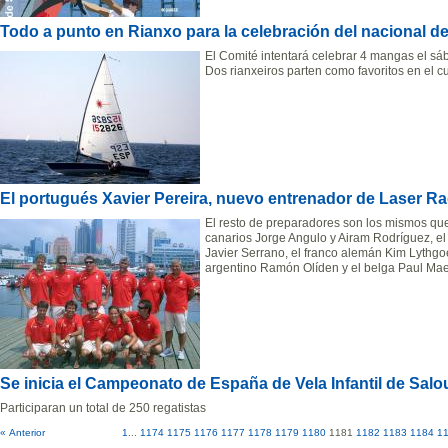
Todo a punto en Rianxo para la celebración del nacional d
El Comité intentará celebrar 4 mangas el sáb
Dos rianxeiros parten como favoritos en el c
El portugués Xavier Pereira, nuevo entrenador de Laser Ra
El resto de preparadores son los mismos que
canarios Jorge Angulo y Airam Rodríguez, e
Javier Serrano, el franco alemán Kim Lythgoe,
argentino Ramón Olíden y el belga Paul Ma
Se inicia el Campeonato de España de Vela Infantil de Salo
Participaran un total de 250 regatistas
« Anterior
1
...
1174
1175
1176
1177
1178
1179
1180
1181
1182
1183
1184
1