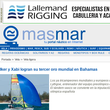
VELA
PIRAGÜISMO
MAR, PESCA, SUB Y ECOLOGÍA
REMO
NÁUTICA
SURF
EQUIPAM
REGATAS OCEÁNICAS
SOLITARIOS Y A2
REGATAS
MONOTIPOS Y BOX RULE
Portada
››
Vela
››
Vela ligera
Iker y Xabi logran su tercer oro mundial en Bahamas
Los ya tricampeones mundiales y europeos de
Lythgoe, entrenador del equipo preolímpico
El tándem vasco se convierte en la tripulació
olímpica española