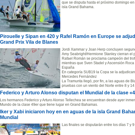
que se disputa hasta el próximo domingo e
isla Grand Bahama.
Pirouelle y Sipan en 420 y Rafel Ramón en Europe se adjudi
Grand Prix Vila de Blanes
Jordi Xammar y Joan Herp concluyen segundo
Amy Seabright/Hermione Stanley cierran el 
Rafael Román se proclama campeón del trofeo
mientras que Sven Stadel y Ascensión Roca 
España
En categoría SUB19 la Copa se la adjudican 
Mercedes Fernández
La Tramunta llegó, por fin, a las aguas de Bl
pruebas con un viento del Norte entre 8 y 14
Federico y Arturo Alonso disputan el Mundial de la clase «
Los hermanos Federico y Arturo Alonso Tellechea se encuentran desde ayer inmer
Mundo de la clase 49er que tiene lugar en Grand Bahamas.
Iker y Xabi iniciaron hoy en en aguas de la isla Grand Baham
Mundial
Las finales se disputarán entre los días 7 y 