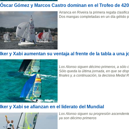
Óscar Gómez y Marcos Castro dominan en el Trofeo de 420 
Arranca en Riveira la primera regata clasifi
Dos mangas completadas en un día gélido 
Iker y Xabi aumentan su ventaja al frente de la tabla a una j
Los Alonso siguen décimo primeros, a sólo c
Sólo queda la última jornada, en que se dis
finales y, a continuación, la decisiva Medal 
Iker y Xabi se afianzan en el liderato del Mundial
Los Alonso siguen su progresión ascendente
ya son décimo primeros