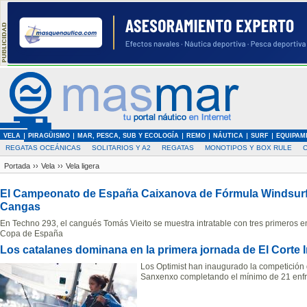
VELA
PIRAGÜISMO
MAR, PESCA, SUB Y ECOLOGÍA
REMO
NÁUTICA
SURF
EQUIPAM
REGATAS OCEÁNICAS
SOLITARIOS Y A2
REGATAS
MONOTIPOS Y BOX RULE
Portada
››
Vela
››
Vela ligera
El Campeonato de España Caixanova de Fórmula Windsurf 
Cangas
En Techno 293, el cangués Tomás Vieito se muestra intratable con tres primeros en
Copa de España
Los catalanes dominana en la primera jornada de El Corte 
Los Optimist han inaugurado la competición 
Sanxenxo completando el mínimo de 21 enf