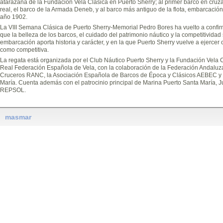
atarazana de la Fundación Vela Clásica en Puerto Sherry; al primer barco en cruza
real, el barco de la Armada Deneb, y al barco más antiguo de la flota, embarcac
año 1902.
La VIII Semana Clásica de Puerto Sherry-Memorial Pedro Bores ha vuelto a confirma
que la belleza de los barcos, el cuidado del patrimonio náutico y la competitivida
embarcación aporta historia y carácter, y en la que Puerto Sherry vuelve a ejercer 
como competitiva.
La regata está organizada por el Club Náutico Puerto Sherry y la Fundación Vela 
Real Federación Española de Vela, con la colaboración de la Federación Andaluza
Cruceros RANC, la Asociación Española de Barcos de Época y Clásicos AEBEC y e
María. Cuenta además con el patrocinio principal de Marina Puerto Santa María, J
REPSOL.
masmar