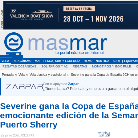
VELA
PIRAGÜISMO
MAR, PESCA, SUB Y ECOLOGÍA
REMO
NÁUTICA
SURF
EQUIPAM
REGATAS OCEÁNICAS
SOLITARIOS Y A2
REGATAS
MONOTIPOS Y BOX RULE
Portada
››
Vela
››
Vela clásica y tradicional
››
Severine gana la Copa de España JCH en un
Con el apoyo de
Zarpar
¿Tienes barco? Publícalo y empieza a ganar con el alquil
Severine gana la Copa de Españ
emocionante edición de la Seman
Puerto Sherry
22 junio 2026 03:33:49