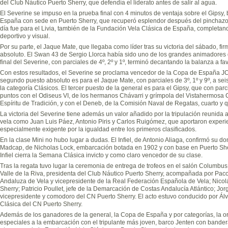
del Club Náutico Puerto Sherry, que defendía el liderato antes de salir al agua.
El Severine se impuso en la prueba final con 4 minutos de ventaja sobre el Gipsy,
España con sede en Puerto Sherry, que recuperó esplendor después del pinchazo de
día fue para el Livia, también de la Fundación Vela Clásica de España, completan
deportivo y visual.
Por su parte, el Jaque Mate, que llegaba como líder tras su victoria del sábado, fi
absoluto. El Swan 43 de Sergio Llorca había sido uno de los grandes animadores 
final del Severine, con parciales de 4º, 2º y 1º, terminó decantando la balanza a fa
Con estos resultados, el Severine se proclama vencedor de la Copa de España JC
segundo puesto absoluto es para el Jaque Mate, con parciales de 3º, 1º y 9º, a s
la categoría Clásicos. El tercer puesto de la general es para el Gipsy, que con par
puntos con el Odiseus VI, de los hermanos Chávarri y grímpola del Vistahermosa C
Espíritu de Tradición, y con el Deneb, de la Comisión Naval de Regatas, cuarto y 
La victoria del Severine tiene además un valor añadido por la tripulación reunida 
vela como Juan Luis Páez, Antonio Piris y Carlos Ruigómez, que aportaron experien
especialmente exigente por la igualdad entre los primeros clasificados.
En la clase Mini no hubo lugar a dudas. El Infiel, de Antonio Aliaga, confirmó su d
Madcap, de Nicholas Lock, embarcación botada en 1902 y con base en Puerto Sherry
Infiel cierra la Semana Clásica invicto y como claro vencedor de su clase.
Tras la regata tuvo lugar la ceremonia de entrega de trofeos en el salón Columbus 
Valle de la Riva, presidenta del Club Náutico Puerto Sherry, acompañada por Pac
Andaluza de Vela y vicepresidente de la Real Federación Española de Vela; Nicolá
Sherry; Patricio Poullet, jefe de la Demarcación de Costas Andalucía Atlántico; Jor
vicepresidente y comodoro del CN Puerto Sherry. El acto estuvo conducido por Á
Clásica del CN Puerto Sherry.
Además de los ganadores de la general, la Copa de España y por categorías, la or
especiales a la embarcación con el tripulante más joven, barco Jenten con bande