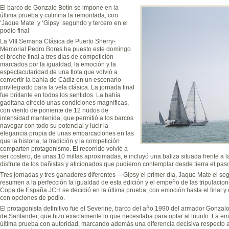
El barco de Gonzalo Botín se impone en la
última prueba y culmina la remontada, con
‘Jaque Mate’ y ‘Gipsy’ segundo y tercero en el
podio final
La VIII Semana Clásica de Puerto Sherry-
Memorial Pedro Bores ha puesto este domingo
el broche final a tres días de competición
marcados por la igualdad, la emoción y la
espectacularidad de una flota que volvió a
convertir la bahía de Cádiz en un escenario
privilegiado para la vela clásica. La jornada final
fue brillante en todos los sentidos. La bahía
gaditana ofreció unas condiciones magníficas,
con viento de poniente de 12 nudos de
intensidad mantenida, que permitió a los barcos
navegar con todo su potencial y lucir la
elegancia propia de unas embarcaciones en las
que la historia, la tradición y la competición
comparten protagonismo. El recorrido volvió a
ser costero, de unas 10 millas aproximadas, e incluyó una baliza situada frente a
disfrute de los bañistas y aficionados que pudieron contemplar desde tierra el paso 
Tres jornadas y tres ganadores diferentes —Gipsy el primer día, Jaque Mate el se
resumen a la perfección la igualdad de esta edición y el empeño de las tripulacio
Copa de España JCH se decidió en la última prueba, con emoción hasta el final y 
con opciones de podio.
El protagonista definitivo fue el Severine, barco del año 1990 del armador Gonzal
de Santander, que hizo exactamente lo que necesitaba para optar al triunfo. La em
última prueba con autoridad, marcando además una diferencia decisiva respecto a