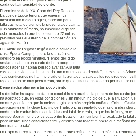
caída de la intensidad de viento.
El comienzo de la XXI Copa del Rey Repsol de
Barcos de Época tendrá que esperar. La
inestabilidad meteorológica, marcada por la
falta casi total de viento y la presencia de calima
y un ambiente húmedo, ha impedido disputar
este miércoles la prueba costera de 22 millas
previstas para el estreno de la competición en
aguas de Mahón.
El Comité de Regatas llegó a dar la salida a la
clase Época Cangreja, pero la situación se
deterioró en pocos minutos. “Hemos decidido
anular al cabo de un cuarto de hora porque los
barcos apenas habían logrado avanzar. A la falta
casi total de viento se ha sumado una mar muy desordenada”, ha explicado Ariane M
“Las condiciones no han mejorado en la zona de la salida y los registros que nos 
regatas eran de muy poco viento, por lo que al final hemos optado por mandar la fl
Demasiadas olas para tan poco viento
La decisión ha supuesto dar por concluida sin pruebas la primera de las cuatro jo
ha aceptado que, en estas condiciones y sin ningún indicio de que la situación fuer
amarre y confiar en que la meteorología sea más propicia mañana. Gabriel Catalá, 
participantes en la clase Espíritu de Tradición, ha señalado que las grandes ola
madrugada contrastaban con la falta casi total de viento, lo que hacía "muy, muy 
equipo Spartan, uno de los cuatro Big Boats en liza, también ha recalcado la fat
poco viento”, unas condiciones “muy difíciles para todos”. “Espero que mañana mej
terminar la regata”.
La Copa del Rey Repsol de Barcos de Época reúne en esta edición a 49 embarcac