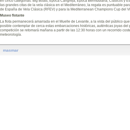
en cinco categorías: Big Boats, Época Cangreja, Época Bermudiana, Clásicos y Es
las grandes citas de la vela clásica en el Mediterráneo, la regata es puntuable p
de España de Vela Clásica (RFEV) y para la Mediterranean Champions Cup del Vi
Museo flotante
La flota permanecerá amarrada en el Muelle de Levante, a la vista del público qu
posible contemplar de cerca estas embarcaciones históricas, auténticas joyas del pa
competición se retomará mañana a partir de las 12:30 horas con un recorrido cost
meteorología.
masmar