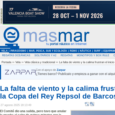
VELA
PIRAGÜISMO
MAR, PESCA, SUB Y ECOLOGÍA
REMO
NÁUTICA
SURF
EQUIPAM
REGATAS OCEÁNICAS
SOLITARIOS Y A2
REGATAS
MONOTIPOS Y BOX RULE
Portada
››
Vela
››
Vela clásica y tradicional
››
La falta de viento y la calima frustran el in
Con el apoyo de
Zarpar
¿Tienes barco? Publícalo y empieza a ganar con el alquil
La falta de viento y la calima frus
la Copa del Rey Repsol de Barco
27 agosto 2025 18:13:49
El Comité dio una salida, pero tuvo que anular
la prueba al cabo de quince minutos por la