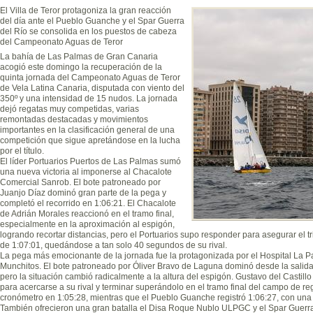
El Villa de Teror protagoniza la gran reacción
del día ante el Pueblo Guanche y el Spar Guerra
del Río se consolida en los puestos de cabeza
del Campeonato Aguas de Teror
La bahía de Las Palmas de Gran Canaria
acogió este domingo la recuperación de la
quinta jornada del Campeonato Aguas de Teror
de Vela Latina Canaria, disputada con viento del
350º y una intensidad de 15 nudos. La jornada
dejó regatas muy competidas, varias
remontadas destacadas y movimientos
importantes en la clasificación general de una
competición que sigue apretándose en la lucha
por el título.
El líder Portuarios Puertos de Las Palmas sumó
una nueva victoria al imponerse al Chacalote
Comercial Sanrob. El bote patroneado por
Juanjo Díaz dominó gran parte de la pega y
completó el recorrido en 1:06:21. El Chacalote
de Adrián Morales reaccionó en el tramo final,
especialmente en la aproximación al espigón,
logrando recortar distancias, pero el Portuarios supo responder para asegurar el tr
de 1:07:01, quedándose a tan solo 40 segundos de su rival.
La pega más emocionante de la jornada fue la protagonizada por el Hospital La P
Munchitos. El bote patroneado por Óliver Bravo de Laguna dominó desde la salida y
pero la situación cambió radicalmente a la altura del espigón. Gustavo del Castill
para acercarse a su rival y terminar superándolo en el tramo final del campo de reg
cronómetro en 1:05:28, mientras que el Pueblo Guanche registró 1:06:27, con una
También ofrecieron una gran batalla el Disa Roque Nublo ULPGC y el Spar Guerr