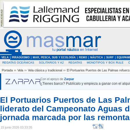
VELA
PIRAGÜISMO
MAR, PESCA, SUB Y ECOLOGÍA
REMO
NÁUTICA
SURF
EQUIPAM
REGATAS OCEÁNICAS
SOLITARIOS Y A2
REGATAS
MONOTIPOS Y BOX RULE
Portada
››
Vela
››
Vela clásica y tradicional
››
El Portuarios Puertos de Las Palmas refuerz
Con el apoyo de
Zarpar
¿Tienes barco? Publícalo y empieza a ganar con el alquil
El Portuarios Puertos de Las Pal
liderato del Campeonato Aguas d
jornada marcada por las remonta
15 junio 2026 03:33:35