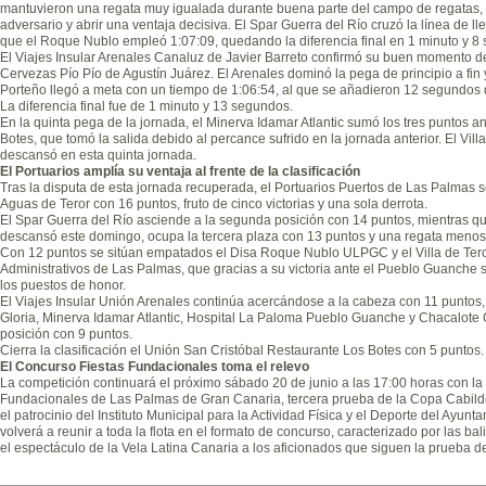
mantuvieron una regata muy igualada durante buena parte del campo de regatas, 
adversario y abrir una ventaja decisiva. El Spar Guerra del Río cruzó la línea de 
que el Roque Nublo empleó 1:07:09, quedando la diferencia final en 1 minuto y 8
El Viajes Insular Arenales Canaluz de Javier Barreto confirmó su buen momento d
Cervezas Pío Pío de Agustín Juárez. El Arenales dominó la pega de principio a fin 
Porteño llegó a meta con un tiempo de 1:06:54, al que se añadieron 12 segundos d
La diferencia final fue de 1 minuto y 13 segundos.
En la quinta pega de la jornada, el Minerva Idamar Atlantic sumó los tres puntos 
Botes, que tomó la salida debido al percance sufrido en la jornada anterior. El Vil
descansó en esta quinta jornada.
El Portuarios amplía su ventaja al frente de la clasificación
Tras la disputa de esta jornada recuperada, el Portuarios Puertos de Las Palmas
Aguas de Teror con 16 puntos, fruto de cinco victorias y una sola derrota.
El Spar Guerra del Río asciende a la segunda posición con 14 puntos, mientras qu
descansó este domingo, ocupa la tercera plaza con 13 puntos y una regata menos
Con 12 puntos se sitúan empatados el Disa Roque Nublo ULPGC y el Villa de Tero
Administrativos de Las Palmas, que gracias a su victoria ante el Pueblo Guanche
los puestos de honor.
El Viajes Insular Unión Arenales continúa acercándose a la cabeza con 11 puntos
Gloria, Minerva Idamar Atlantic, Hospital La Paloma Pueblo Guanche y Chacalote
posición con 9 puntos.
Cierra la clasificación el Unión San Cristóbal Restaurante Los Botes con 5 puntos.
El Concurso Fiestas Fundacionales toma el relevo
La competición continuará el próximo sábado 20 de junio a las 17:00 horas con la
Fundacionales de Las Palmas de Gran Canaria, tercera prueba de la Copa Cabild
el patrocinio del Instituto Municipal para la Actividad Física y el Deporte del Ayu
volverá a reunir a toda la flota en el formato de concurso, caracterizado por las b
el espectáculo de la Vela Latina Canaria a los aficionados que siguen la prueba de