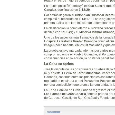
regata entre los mejores tiempos y continúa en posi
En quinta posición concluyó el
Spar Guerra del R
Canaluz
, que finalizó en
1:12:29
.
Por detrás llegaron el
Unión San Cristóbal Resta
completó el recorrido en
1:14:17
. El bote agüimen
primera baliza que terminó siendo determinante en s
La clasificación la completaron el
Porteño Siscoca
décimo con
1:16:49
; y el
Minerva Idamar Atlantic
Uno de los aspectos más llamativos de la jornada 
Hospital La Paloma Pueblo Guanche
como el
Dis
imagen poco habitual en los últimos años y que evi
La prueba estuvo marcada además por varios mome
compromiso entre el Pueblo Guanche, el Portuarios
consecuencias en la acción, la posterior penalizac
La Copa se aprieta
Tras la disputa de las dos primeras pruebas de la
muy abierta. El
Villa de Teror Munchitos
, vencedor
Canarias, continúa entre los principales aspirantes 
regularidad mostrada por el
Portuarios Puertos d
por una competición que premia la regularidad a lo
La Copa Cabildo de Gran Canaria regresará el p
Las Palmas de Gran Canaria
, tercera prueba del 
de Cardoso, Castillo de San Cristóbal y Fuente Lu
masmar