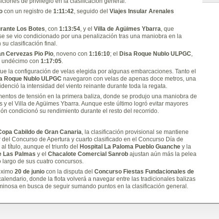
ciones de privilegio en la clasificación general.
ío
con un registro de
1:11:42
, seguido del
Viajes Insular Arenales
urante Los Botes
, con
1:13:54
, y el
Villa de Agüimes Ybarra
, que
se se vio condicionado por una penalización tras una maniobra en la
u clasificación final.
n Cervezas Pio Pio
, noveno con
1:16:10
; el
Disa Roque Nublo ULPGC
,
, undécimo con
1:17:05
.
fue la configuración de velas elegida por algunas embarcaciones. Tanto el
a Roque Nublo ULPGC
navegaron con velas de apenas doce metros, una
denció la intensidad del viento reinante durante toda la regata.
ntos de tensión en la primera baliza, donde se produjo una maniobra de
 y el Villa de Agüimes Ybarra. Aunque este último logró evitar mayores
ión condicionó su rendimiento durante el resto del recorrido.
Copa Cabildo de Gran Canaria
, la clasificación provisional se mantiene
 del Concurso de Apertura y cuarto clasificado en el Concurso Día de
al título, aunque el triunfo del
Hospital La Paloma Pueblo Guanche
y la
e Las Palmas
y el
Chacalote Comercial Sanrob
ajustan aún más la pelea
 largo de sus cuatro concursos.
róximo
20 de junio
con la disputa del
Concurso Fiestas Fundacionales de
calendario, donde la flota volverá a navegar entre las tradicionales balizas
minosa en busca de seguir sumando puntos en la clasificación general.