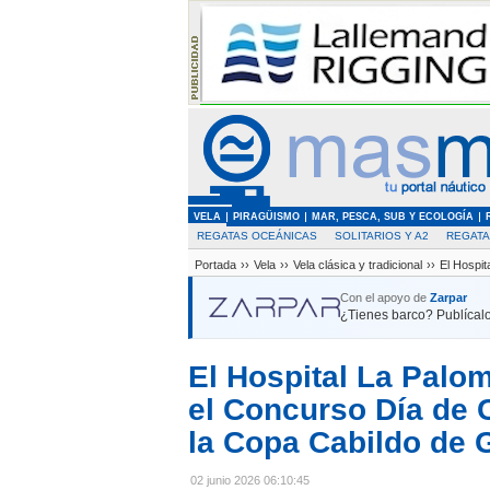
VELA
PIRAGÜISMO
MAR, PESCA, SUB Y ECOLOGÍA
REGATAS OCEÁNICAS
SOLITARIOS Y A2
REGAT
Portada
››
Vela
››
Vela clásica y tradicional
››
El Hospit
Con el apoyo de
Zarpar
¿Tienes barco? Publícalo
El Hospital La Palo
el Concurso Día de C
la Copa Cabildo de 
02 junio 2026 06:10:45