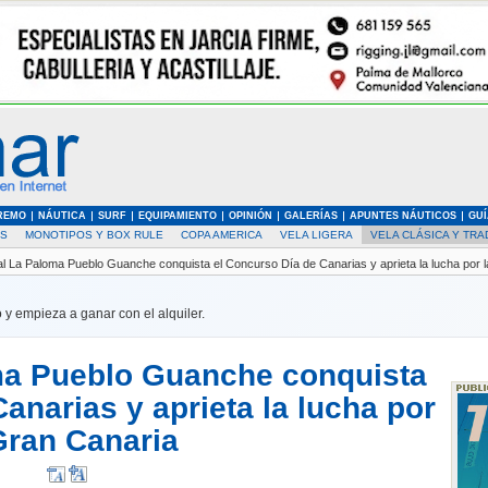
REMO
NÁUTICA
SURF
EQUIPAMIENTO
OPINIÓN
GALERÍAS
APUNTES NÁUTICOS
GUÍ
AS
MONOTIPOS Y BOX RULE
COPA AMERICA
VELA LIGERA
VELA CLÁSICA Y TRA
al La Paloma Pueblo Guanche conquista el Concurso Día de Canarias y aprieta la lucha por 
 y empieza a ganar con el alquiler.
ma Pueblo Guanche conquista
anarias y aprieta la lucha por
Gran Canaria