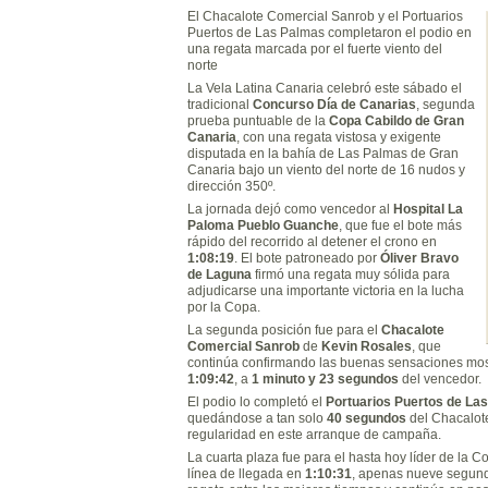
El Chacalote Comercial Sanrob y el Portuarios
Puertos de Las Palmas completaron el podio en
una regata marcada por el fuerte viento del
norte
La Vela Latina Canaria celebró este sábado el
tradicional
Concurso Día de Canarias
, segunda
prueba puntuable de la
Copa Cabildo de Gran
Canaria
, con una regata vistosa y exigente
disputada en la bahía de Las Palmas de Gran
Canaria bajo un viento del norte de 16 nudos y
dirección 350º.
La jornada dejó como vencedor al
Hospital La
Paloma Pueblo Guanche
, que fue el bote más
rápido del recorrido al detener el crono en
1:08:19
. El bote patroneado por
Óliver Bravo
de Laguna
firmó una regata muy sólida para
adjudicarse una importante victoria en la lucha
por la Copa.
La segunda posición fue para el
Chacalote
Comercial Sanrob
de
Kevin Rosales
, que
continúa confirmando las buenas sensaciones mostr
1:09:42
, a
1 minuto y 23 segundos
del vencedor.
El podio lo completó el
Portuarios Puertos de La
quedándose a tan solo
40 segundos
del Chacalote
regularidad en este arranque de campaña.
La cuarta plaza fue para el hasta hoy líder de la C
línea de llegada en
1:10:31
, apenas nueve segundo