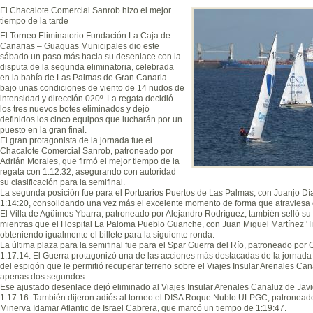
El Chacalote Comercial Sanrob hizo el mejor
tiempo de la tarde
El Torneo Eliminatorio Fundación La Caja de
Canarias – Guaguas Municipales dio este
sábado un paso más hacia su desenlace con la
disputa de la segunda eliminatoria, celebrada
en la bahía de Las Palmas de Gran Canaria
bajo unas condiciones de viento de 14 nudos de
intensidad y dirección 020º. La regata decidió
los tres nuevos botes eliminados y dejó
definidos los cinco equipos que lucharán por un
puesto en la gran final.
El gran protagonista de la jornada fue el
Chacalote Comercial Sanrob, patroneado por
Adrián Morales, que firmó el mejor tiempo de la
regata con 1:12:32, asegurando con autoridad
su clasificación para la semifinal.
La segunda posición fue para el Portuarios Puertos de Las Palmas, con Juanjo Día
1:14:20, consolidando una vez más el excelente momento de forma que atraviesa
El Villa de Agüimes Ybarra, patroneado por Alejandro Rodríguez, también selló su 
mientras que el Hospital La Paloma Pueblo Guanche, con Juan Miguel Martínez 'Ti
obteniendo igualmente el billete para la siguiente ronda.
La última plaza para la semifinal fue para el Spar Guerra del Río, patroneado por
1:17:14. El Guerra protagonizó una de las acciones más destacadas de la jornada al
del espigón que le permitió recuperar terreno sobre el Viajes Insular Arenales Ca
apenas dos segundos.
Ese ajustado desenlace dejó eliminado al Viajes Insular Arenales Canaluz de Javie
1:17:16. También dijeron adiós al torneo el DISA Roque Nublo ULPGC, patroneado
Minerva Idamar Atlantic de Israel Cabrera, que marcó un tiempo de 1:19:47.