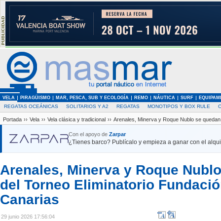
VELA
PIRAGÜISMO
MAR, PESCA, SUB Y ECOLOGÍA
REMO
NÁUTICA
SURF
EQUIPAM
REGATAS OCEÁNICAS
SOLITARIOS Y A2
REGATAS
MONOTIPOS Y BOX RULE
Portada
››
Vela
››
Vela clásica y tradicional
››
Arenales, Minerva y Roque Nublo se quedan f
Con el apoyo de
Zarpar
¿Tienes barco? Publícalo y empieza a ganar con el alquil
Arenales, Minerva y Roque Nublo
del Torneo Eliminatorio Fundació
Canarias
29 junio 2026 17:56:04