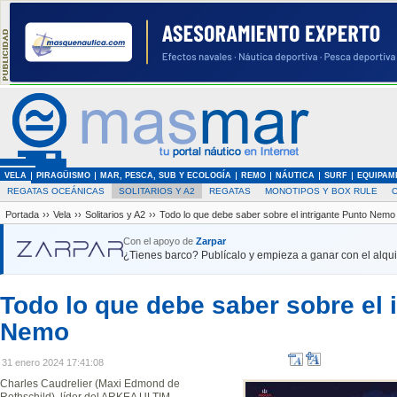
VELA
PIRAGÜISMO
MAR, PESCA, SUB Y ECOLOGÍA
REMO
NÁUTICA
SURF
EQUIPAM
REGATAS OCEÁNICAS
SOLITARIOS Y A2
REGATAS
MONOTIPOS Y BOX RULE
Portada
››
Vela
››
Solitarios y A2
››
Todo lo que debe saber sobre el intrigante Punto Nemo
Con el apoyo de
Zarpar
¿Tienes barco? Publícalo y empieza a ganar con el alquil
Todo lo que debe saber sobre el 
Nemo
31 enero 2024 17:41:08
Charles Caudrelier (Maxi Edmond de
Rothschild), líder del ARKEA ULTIM