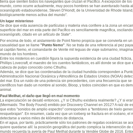
tierra que sienten todos los navegantes que cruzan el Pacífico. A excepción de los
mundo, como ocurre actualmente, muy pocos hombres se han aventurado hasta allí
oceanógrafo estadounidense, Steven D'Hondt, de la Universidad de Rhode Island, 
biológicamente menos activa del mundo".
Un lugar misterioso
Se dice que esta ausencia de partículas y materia viva confiere a la zona un encant
superficie del mar en esta parte del Pacífico es sencillamente magnífica, oscilando
oceanógrafo, citado en un artículo de Slate*.
Por encima de todo, el aislamiento de Point Nemo propicia que se convierta en un 
casualidad que se llame
"Punto Nemo"
. No se trata de una referencia al pez pay
al capitán Nemo, el comandante de Veinte mil leguas de viaje submarino, imagina
mundo de los hombres.
Entre los misterios en cuestión figura la supuesta existencia de una ciudad fictici
Phillips Lovecraft, el maestro de los cuentos fantásticos, es allí donde se dice q
cabeza de pulpo conocido como Cthulhu.
Además, se dice que las coordenadas de la ciudad hundida corresponden a Punto
Administración Nacional Oceánica y Atmosférica de Estados Unidos (NOAA) detect
del mar. Era un ruido de una potencia sin precedentes, con una frecuencia que se
científicos han dado un nombre al sonido, Bloop, y todos coinciden en que es dem
animal.
Paul Meilhat, el daño que llegó en mal momento
La especulación se desató entonces. ¿Y si Cthulhu existiera realmente? ¿Y si er
(Mermaids: The Body Found) emitido por Discovery Channel en 2012? A raíz de es
que estos "sonidos de amplio espectro" corresponden a "temblores de hielo gene
resquebrajan". En resumen, cada vez que un iceberg se fractura en el océano, el
detectarse a varios miles de kilómetros de distancia.
En el agua, por tanto, prácticamente sólo los patrones de regatas oceánicas se ac
quiere quedarse allí: la posición geográfica del punto complica la intervención de
mundo recuerda la avería de Paul Meilhat durante la Vendée Globe de 2016. Enton