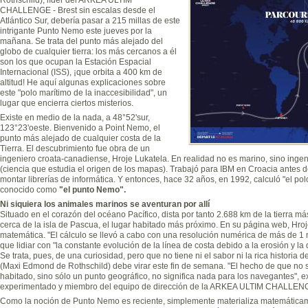
CHALLENGE - Brest sin escalas desde el
Atlántico Sur, debería pasar a 215 millas de este
intrigante Punto Nemo este jueves por la
mañana. Se trata del punto más alejado del
globo de cualquier tierra: los más cercanos a él
son los que ocupan la Estación Espacial
Internacional (ISS), ¡que orbita a 400 km de
altitud! He aquí algunas explicaciones sobre
este "polo marítimo de la inaccesibilidad", un
lugar que encierra ciertos misterios.
Existe en medio de la nada, a 48°52'sur,
123°23'oeste. Bienvenido a Point Nemo, el
punto más alejado de cualquier costa de la
Tierra. El descubrimiento fue obra de un
ingeniero croata-canadiense, Hroje Lukatela. En realidad no es marino, sino ing
(ciencia que estudia el origen de los mapas). Trabajó para IBM en Croacia antes d
montar librerías de informática. Y entonces, hace 32 años, en 1992, calculó "el pol
conocido como
"el punto Nemo".
Ni siquiera los animales marinos se aventuran por allí
Situado en el corazón del océano Pacífico, dista por tanto 2.688 km de la tierra más
cerca de la isla de Pascua, el lugar habitado más próximo. En su página web, Hro
matemática. "El cálculo se llevó a cabo con una resolución numérica de más de 1 
que lidiar con "la constante evolución de la línea de costa debido a la erosión y la 
Se trata, pues, de una curiosidad, pero que no tiene ni el sabor ni la rica histori
(Maxi Edmond de Rothschild) debe virar este fin de semana. "El hecho de que no se
habitado, sino sólo un punto geográfico, no significa nada para los navegantes", e
experimentado y miembro del equipo de dirección de la ARKEA ULTIM CHALLENGE
Como la noción de Punto Nemo es reciente, simplemente materializa matemáticame