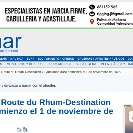
REMO
NÁUTICA
SURF
EQUIPAMIENTO
OPINIÓN
GALERÍAS
APUNTES NÁUTICOS
GUÍ
AS
MONOTIPOS Y BOX RULE
COPA AMERICA
VELA LIGERA
VELA CLÁSICA Y TRA
 la Route du Rhum-Destination Guadeloupe dará comienzo el 1 de noviembre de 2026
 y empieza a ganar con el alquiler.
la Route du Rhum-Destination
mienzo el 1 de noviembre de