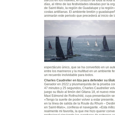
barcos en los muelles, el corazón de toda la flota l
días, al ritmo de las festividades ideadas por la or
de Saint-Malo, la región de Guadalupe y la región d
costas antillanas. El ambiente bretón y guadalupeñ
animarán este periodo que precederá al inicio de l
espectáculo único, que se ha convertido en un au
entre los marineros y la multitud en un ambiente fe
un recuerdo inolvidable para todos.
Charles Caudrelier en liza para defender su títul
Ganador en 2022 y plusmarquista de la prueba con
47 minutos y 25 segundos, Charles Caudrelier vol
juego su título al timón del Gitana 18, el nuevo mie
Maxi Edmond de Rothschild, cuya presentación se
«Tengo la suerte de poder volver a estar presente,
en la línea de salida de la Route du Rhum – Dest
en Saint-Malo», confiesa el navegante. «Esta mític
realmente mi favorita, la que me hizo querer conve
profesional siguiendo las aventuras de patrones 