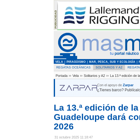
VELA
PIRAGÜISMO
MAR, PESCA, SUB Y ECOLOGÍA
REGATAS OCEÁNICAS
SOLITARIOS Y A2
REGAT
Portada
››
Vela
››
Solitarios y A2
››
La 13.ª edición de
Con el apoyo de
Zarpar
¿Tienes barco? Publícalo
La 13.ª edición de 
Guadeloupe dará co
2026
31 octubre 2025 11:18:47