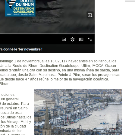
 domingo 1 de noviembre, a las 13:02, 117 navegantes en solitario, a los
arán a la Route du Rhum-Destination Guadeloupe. Ultim, IMOCA, Ocean
 ellos tendrán una cita con su destino, en una misma línea de salida, para
Guadalupe, desde Saint-Malo hasta Pointe-à-Pitre, serán los protagonistas
 que desde hace 47 años reúne lo mejor de la navegación oceánica.
l Rhum.
emociones
o en general
0 de octubre. Para
 reunirá en Saint-
iqueza de esta
los Ultims hasta los
los Vintage Multi y
zón de la ciudad
 entrada de los