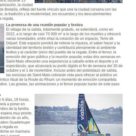
atirá, durante 13
ganización, la ciudad
e Bretaña, reflejo del fuerte vínculo que une la ciudad corsaria con las
o, la tradición y la modernidad, los recuerdos y los descubrimientos
a regata.
La promesa de una reunión popular y festiva
El village de la salida, totalmente gratuito, se extenderá, como en
2022, a lo largo de casi 70 000 m² a lo largo de los muelles y ofrecerá
varias novedades, entre ellas la creación de un espacio, Terre de
Départ. Este espacio pondrá de relieve la riqueza, el saber hacer y la
identidad del territorio bretón y contribuirá plenamente al ambiente
festivo y al carácter único del pueblo de la regata. Entre el fervor, la
emoción del gran público y la reunión popular, estas dos semanas en
Saint-Malo ofrecerán una experiencia a caballo entre el deporte y el
espectáculo, que alcanzará su punto álgido el fin de semana del 30 de
octubre y el 1 de noviembre. Incluso antes del pistoletazo de salida,
las esclusas de Saint-Malo cobrarán vida para ofrecer al público un
téntico ritual de la Route du Rhum: un momento de emoción compartida
stivo. Las gradas, las animaciones y el fervor popular harán de este paso
o
 6 días, 19 horas,
verá a poner en
mbro de la familia
 espera muy pronto.
 dentro de un año,
ination Guadeloupe
a regata es
rtirme en marinero
como Laurent