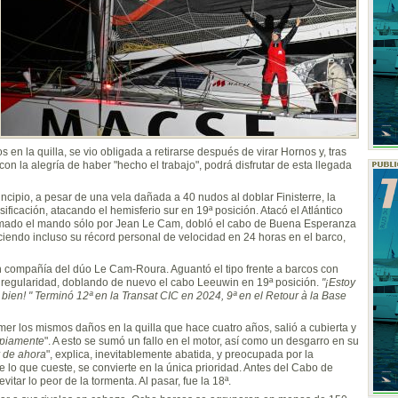
 en la quilla, se vio obligada a retirarse después de virar Hornos y, tras
con la alegría de haber "hecho el trabajo", podrá disfrutar de esta llegada
ncipio, a pesar de una vela dañada a 40 nudos al doblar Finisterre, la
ficación, atacando el hemisferio sur en 19ª posición. Atacó el Atlántico
. Tomado el mando sólo por Jean Le Cam, dobló el cabo de Buena Esperanza
eciendo incluso su récord personal de velocidad en 24 horas en el barco,
 en compañía del dúo Le Cam-Roura. Aguantó el tipo frente a barcos con
u regularidad, doblando de nuevo el cabo Leeuwin en 19ª posición.
"¡Estoy
ien! " Terminó 12ª en la Transat CIC en 2024, 9ª en el Retour à la Base
temer los mismos daños en la quilla que hace cuatro años, salió a cubierta y
impiamente
". A esto se sumó un fallo en el motor, así como un desgarro en su
r de ahora
", explica, inevitablemente abatida, y preocupada por la
te lo que cueste, se convierte en la única prioridad. Antes del Cabo de
itar lo peor de la tormenta. Al pasar, fue la 18ª.