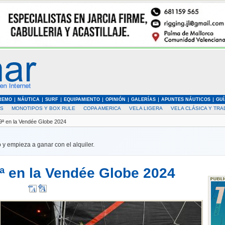
REMO
NÁUTICA
SURF
EQUIPAMIENTO
OPINIÓN
GALERÍAS
APUNTES NÁUTICOS
GUÍ
AS
MONOTIPOS Y BOX RULE
COPA AMERICA
VELA LIGERA
VELA CLÁSICA Y TRA
9ª en la Vendée Globe 2024
 y empieza a ganar con el alquiler.
9ª en la Vendée Globe 2024