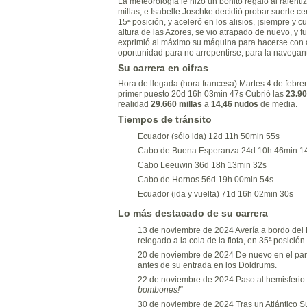
La meteorología le hizo un bonito regalo al ralen
millas, e Isabelle Joschke decidió probar suerte ce
15ª posición, y aceleró en los alisios, ¡siempre y 
altura de las Azores, se vio atrapado de nuevo, y fu
exprimió al máximo su máquina para hacerse con a
oportunidad para no arrepentirse, para la navegan
Su carrera en cifras
Hora de llegada (hora francesa) Martes 4 de febre
primer puesto 20d 16h 03min 47s Cubrió las
23.90
realidad
29.660 millas
a
14,46 nudos
de media.
Tiempos de tránsito
Ecuador (sólo ida) 12d 11h 50min 55s
Cabo de Buena Esperanza 24d 10h 46min 1
Cabo Leeuwin 36d 18h 13min 32s
Cabo de Hornos 56d 19h 00min 54s
Ecuador (ida y vuelta) 71d 16h 02min 30s
Lo más destacado de su carrera
13 de noviembre de 2024 Avería a bordo del M
relegado a la cola de la flota, en 35ª posición.
20 de noviembre de 2024 De nuevo en el parti
antes de su entrada en los Doldrums.
22 de noviembre de 2024 Paso al hemisferio 
bombones!"
30 de noviembre de 2024 Tras un Atlántico Sur