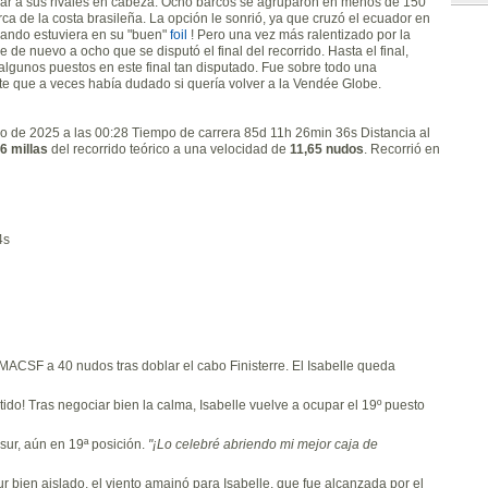
tizar a sus rivales en cabeza. Ocho barcos se agruparon en menos de 150
rca de la costa brasileña. La opción le sonrió, ya que cruzó el ecuador en
cuando estuviera en su "buen"
foil
! Pero una vez más ralentizado por la
e de nuevo a ocho que se disputó el final del recorrido. Hasta el final,
lgunos puestos en este final tan disputado. Fue sobre todo una
te que a veces había dudado si quería volver a la Vendée Globe.
ro de 2025 a las 00:28 Tiempo de carrera 85d 11h 26min 36s Distancia al
6 millas
del recorrido teórico a una velocidad de
11,65 nudos
. Recorrió en
4s
ACSF a 40 nudos tras doblar el cabo Finisterre. El Isabelle queda
do! Tras negociar bien la calma, Isabelle vuelve a ocupar el 19º puesto
sur, aún en 19ª posición.
"¡Lo celebré abriendo mi mejor caja de
 bien aislado, el viento amainó para Isabelle, que fue alcanzada por el