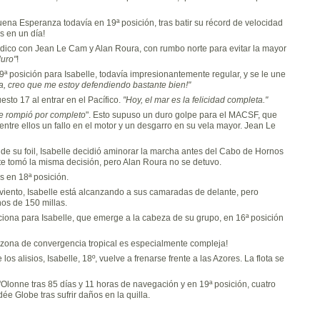
na Esperanza todavía en 19ª posición, tras batir su récord de velocidad
s en un día!
ndico con Jean Le Cam y Alan Roura, con rumbo norte para evitar la mayor
duro"
!
 posición para Isabelle, todavía impresionantemente regular, y se le une
ta, creo que me estoy defendiendo bastante bien!"
sto 17 al entrar en el Pacífico.
"Hoy, el mar es la felicidad completa."
 se rompió por completo
". Esto supuso un duro golpe para el MACSF, que
re ellos un fallo en el motor y un desgarro en su vela mayor. Jean Le
 de su foil, Isabelle decidió aminorar la marcha antes del Cabo de Hornos
te tomó la misma decisión, pero Alan Roura no se detuvo.
 en 18ª posición.
viento, Isabelle está alcanzando a sus camaradas de delante, pero
os de 150 millas.
iona para Isabelle, que emerge a la cabeza de su grupo, en 16ª posición
a zona de convergencia tropical es especialmente compleja!
s alisios, Isabelle, 18º, vuelve a frenarse frente a las Azores. La flota se
Olonne tras 85 días y 11 horas de navegación y en 19ª posición, cuatro
e Globe tras sufrir daños en la quilla.