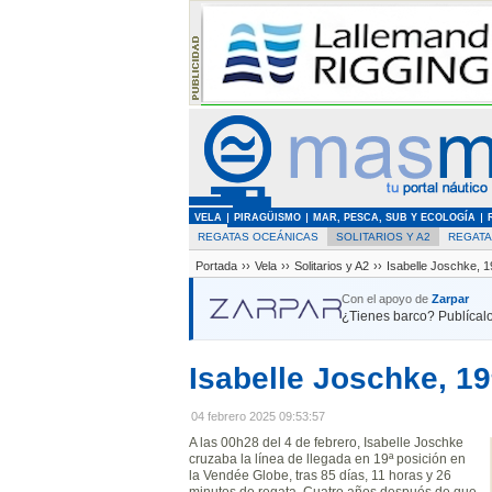
VELA
PIRAGÜISMO
MAR, PESCA, SUB Y ECOLOGÍA
REGATAS OCEÁNICAS
SOLITARIOS Y A2
REGAT
Portada
››
Vela
››
Solitarios y A2
››
Isabelle Joschke, 1
Con el apoyo de
Zarpar
¿Tienes barco? Publícalo
Isabelle Joschke, 1
04 febrero 2025 09:53:57
A las 00h28 del 4 de febrero, Isabelle Joschke
cruzaba la línea de llegada en 19ª posición en
la Vendée Globe, tras 85 días, 11 horas y 26
minutos de regata. Cuatro años después de que