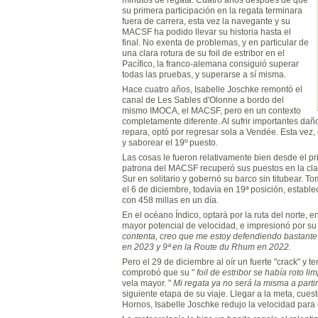
su primera participación en la regata terminara
fuera de carrera, esta vez la navegante y su
MACSF ha podido llevar su historia hasta el
final. No exenta de problemas, y en particular de
una clara rotura de su foil de estribor en el
Pacífico, la franco-alemana consiguió superar
todas las pruebas, y superarse a sí misma.
Hace cuatro años, Isabelle Joschke remontó el
canal de Les Sables d'Olonne a bordo del
mismo IMOCA, el MACSF, pero en un contexto
completamente diferente. Al sufrir importantes daños
repara, optó por regresar sola a Vendée. Esta vez, 
y saborear el 19º puesto.
Las cosas le fueron relativamente bien desde el pri
patrona del MACSF recuperó sus puestos en la clasi
Sur en solitario y gobernó su barco sin titubear
el 6 de diciembre, todavía en 19ª posición, establ
con 458 millas en un día.
En el océano Índico, optará por la ruta del norte,
mayor potencial de velocidad, e impresionó por s
contenta, creo que me estoy defendiendo bastante b
en 2023 y 9ª en la Route du Rhum en 2022.
Pero el 29 de diciembre al oír un fuerte "crack" y 
comprobó que su "
foil
de estribor se había roto l
vela mayor. "
Mi regata ya no será la misma a parti
siguiente etapa de su viaje. Llegar a la meta, cues
Hornos, Isabelle Joschke redujo la velocidad para ev