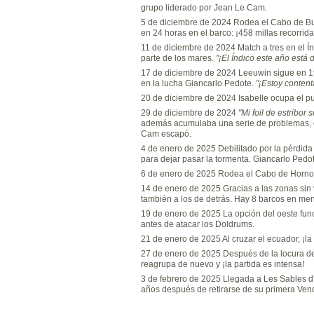
grupo liderado por Jean Le Cam.
5 de diciembre de 2024 Rodea el Cabo de Bue
en 24 horas en el barco: ¡458 millas recorrida
11 de diciembre de 2024 Match a tres en el Í
parte de los mares.
"¡El Índico este año está 
17 de diciembre de 2024 Leeuwin sigue en 19ª
en la lucha Giancarlo Pedote.
"¡Estoy conten
20 de diciembre de 2024 Isabelle ocupa el pue
29 de diciembre de 2024
"Mi foil de estribor
además acumulaba una serie de problemas, ent
Cam escapó.
4 de enero de 2025 Debilitado por la pérdida
para dejar pasar la tormenta. Giancarlo Pedo
6 de enero de 2025 Rodea el Cabo de Hornos
14 de enero de 2025 Gracias a las zonas sin 
también a los de detrás. Hay 8 barcos en men
19 de enero de 2025 La opción del oeste func
antes de atacar los Doldrums.
21 de enero de 2025 Al cruzar el ecuador, ¡l
27 de enero de 2025 Después de la locura de lo
reagrupa de nuevo y ¡la partida es intensa!
3 de febrero de 2025 Llegada a Les Sables d'
años después de retirarse de su primera Vendé