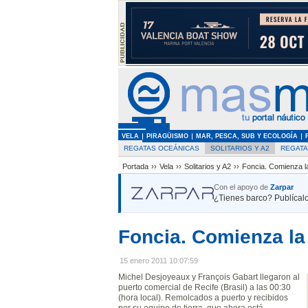
VELA
PIRAGÜISMO
MAR, PESCA, SUB Y ECOLOGÍA
REGATAS OCEÁNICAS
SOLITARIOS Y A2
REGAT
Portada
››
Vela
››
Solitarios y A2
››
Foncia. Comienza la 
Con el apoyo de
Zarpar
¿Tienes barco? Publícalo
Foncia. Comienza la 
15 enero 2011 10:07:59
Michel Desjoyeaux y François Gabart llegaron al
puerto comercial de Recife (Brasil) a las 00:30
(hora local). Remolcados a puerto y recibidos
por su equipo de tierra, que ahora está