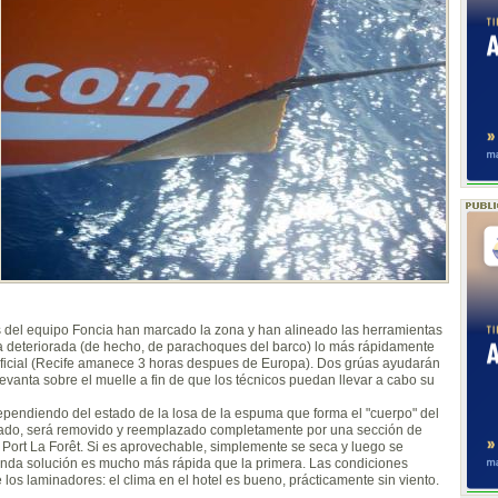
s del equipo Foncia han marcado la zona y han alineado las herramientas
a deteriorada (de hecho, de parachoques del barco) lo más rápidamente
rtificial (Recife amanece 3 horas despues de Europa). Dos grúas ayudarán
levanta sobre el muelle a fin de que los técnicos puedan llevar a cabo su
dependiendo del estado de la losa de la espuma que forma el "cuerpo" del
añado, será removido y reemplazado completamente por una sección de
Port La Forêt. Si es aprovechable, simplemente se seca y luego se
unda solución es mucho más rápida que la primera. Las condiciones
 los laminadores: el clima en el hotel es bueno, prácticamente sin viento.