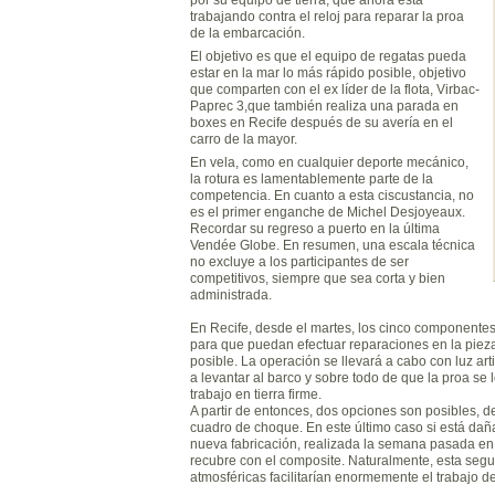
trabajando contra el reloj para reparar la proa
de la embarcación.
El objetivo es que el equipo de regatas pueda
estar en la mar lo más rápido posible, objetivo
que comparten con el ex líder de la flota, Virbac-
Paprec 3,que también realiza una parada en
boxes en Recife después de su avería en el
carro de la mayor.
En vela, como en cualquier deporte mecánico,
la rotura es lamentablemente parte de la
competencia. En cuanto a esta ciscustancia, no
es el primer enganche de Michel Desjoyeaux.
Recordar su regreso a puerto en la última
Vendée Globe. En resumen, una escala técnica
no excluye a los participantes de ser
competitivos, siempre que sea corta y bien
administrada.
En Recife, desde el martes, los cinco componente
para que puedan efectuar reparaciones en la piez
posible. La operación se llevará a cabo con luz a
a levantar al barco y sobre todo de que la proa se 
trabajo en tierra firme.
A partir de entonces, dos opciones son posibles, 
cuadro de choque. En este último caso si está d
nueva fabricación, realizada la semana pasada en 
recubre con el composite. Naturalmente, esta seg
atmosféricas facilitarían enormemente el trabajo de