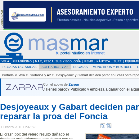
VELA
PIRAGÜISMO
MAR, PESCA, SUB Y ECOLOGÍA
REMO
NÁUTICA
SURF
EQUIPAM
REGATAS OCEÁNICAS
SOLITARIOS Y A2
REGATAS
MONOTIPOS Y BOX RULE
Portada
››
Vela
››
Solitarios y A2
››
Desjoyeaux y Gabart deciden parar en Brasil para repar
Con el apoyo de
Zarpar
¿Tienes barco? Publícalo y empieza a ganar con el alquil
Desjoyeaux y Gabart deciden para
reparar la proa del Foncia
11 enero 2011 11:37:32
El crash box del velero resultó dañado el
domingo probablemente tras chocar con un