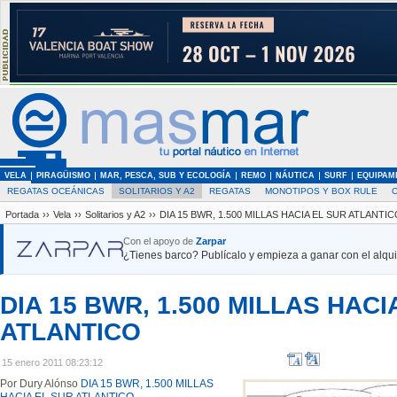
VELA
PIRAGÜISMO
MAR, PESCA, SUB Y ECOLOGÍA
REMO
NÁUTICA
SURF
EQUIPAM
REGATAS OCEÁNICAS
SOLITARIOS Y A2
REGATAS
MONOTIPOS Y BOX RULE
Portada
››
Vela
››
Solitarios y A2
››
DIA 15 BWR, 1.500 MILLAS HACIA EL SUR ATLANTIC
Con el apoyo de
Zarpar
¿Tienes barco? Publícalo y empieza a ganar con el alquil
DIA 15 BWR, 1.500 MILLAS HACI
ATLANTICO
15 enero 2011 08:23:12
Por Dury Alónso
DIA 15 BWR, 1.500 MILLAS
HACIA EL SUR ATLANTICO