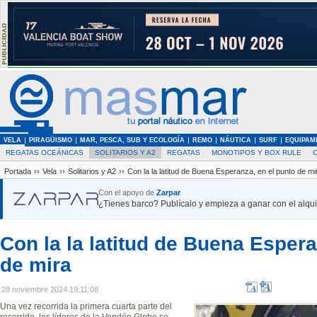
VELA
PIRAGÜISMO
MAR, PESCA, SUB Y ECOLOGÍA
REMO
NÁUTICA
SURF
EQUIPAM
REGATAS OCEÁNICAS
SOLITARIOS Y A2
REGATAS
MONOTIPOS Y BOX RULE
Portada
››
Vela
››
Solitarios y A2
››
Con la la latitud de Buena Esperanza, en el punto de mi
Con el apoyo de
Zarpar
¿Tienes barco? Publícalo y empieza a ganar con el alquil
Con la la latitud de Buena Espera
de mira
28 noviembre 2024 19:11:08
Una vez recorrida la primera cuarta parte del
recorrido, los líderes de la Vendée Globe se