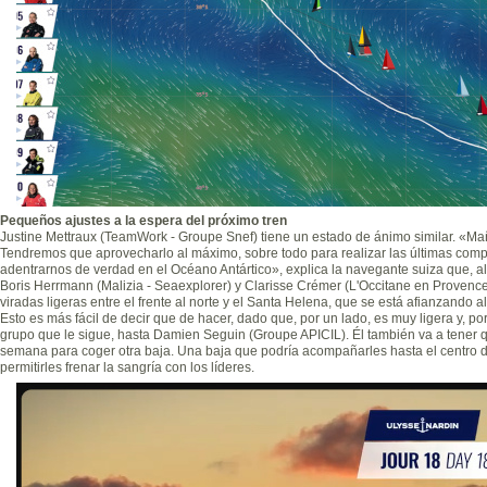
Pequeños ajustes a la espera del próximo tren
Justine Mettraux (TeamWork - Groupe Snef) tiene un estado de ánimo similar. «
Tendremos que aprovecharlo al máximo, sobre todo para realizar las últimas com
adentrarnos de verdad en el Océano Antártico», explica la navegante suiza que, al
Boris Herrmann (Malizia - Seaexplorer) y Clarisse Crémer (L'Occitane en Provenc
viradas ligeras entre el frente al norte y el Santa Helena, que se está afianzando 
Esto es más fácil de decir que de hacer, dado que, por un lado, es muy ligera y, po
grupo que le sigue, hasta Damien Seguin (Groupe APICIL). Él también va a tener 
semana para coger otra baja. Una baja que podría acompañarles hasta el centro d
permitirles frenar la sangría con los líderes.