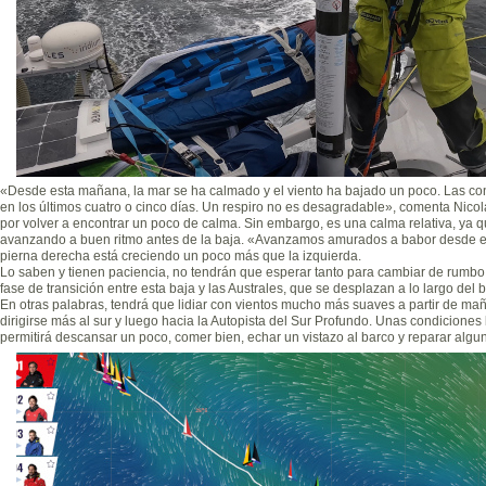
«Desde esta mañana, la mar se ha calmado y el viento ha bajado un poco. Las c
en los últimos cuatro o cinco días. Un respiro no es desagradable», comenta Nico
por volver a encontrar un poco de calma. Sin embargo, es una calma relativa, ya qu
avanzando a buen ritmo antes de la baja. «Avanzamos amurados a babor desde el 
pierna derecha está creciendo un poco más que la izquierda.
Lo saben y tienen paciencia, no tendrán que esperar tanto para cambiar de rumbo
fase de transición entre esta baja y las Australes, que se desplazan a lo largo del
En otras palabras, tendrá que lidiar con vientos mucho más suaves a partir de ma
dirigirse más al sur y luego hacia la Autopista del Sur Profundo. Unas condiciones
permitirá descansar un poco, comer bien, echar un vistazo al barco y reparar algu