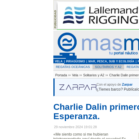
VELA
PIRAGÜISMO
MAR, PESCA, SUB Y ECOLOGÍA
REGATAS OCEÁNICAS
SOLITARIOS Y A2
REGAT
Portada
››
Vela
››
Solitarios y A2
››
Charlie Dalin prim
Con el apoyo de
Zarpar
¿Tienes barco? Publícalo
Charlie Dalin prime
Esperanza.
29 noviembre 2024 19:01:28
«Me siento como si me hubieran
teletransportado aquí desde el ecuador! Es