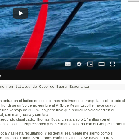
 entrar en el Índico en condiciones relativamente tranquilas, sobre todo si
o hundirse un 30 de noviembre al PRB de Kevin Escoffier hace cuatro
 una ventaja de 300 millas, pero tuvo que reducir la velocidad en el
al, con mar gruesa y confusa.
l segundo clasificado, Thomas Ruyant, está a sólo 17 millas con el
llas con el Paprec Arkéa y Seb Simon es cuarto con el Groupe Dubreuil
a y así está resultando. Y es genial, realmente me siento como si
o. Thomas, Yoann, Seb... todos están muy juntos. Se navega duro y