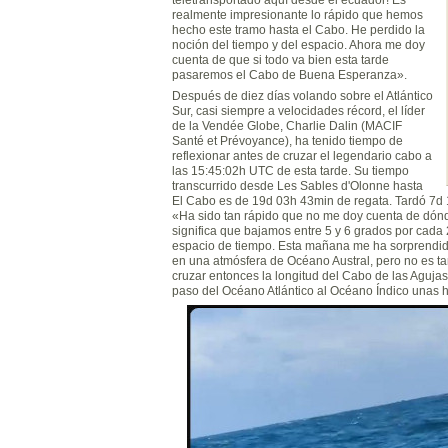
realmente impresionante lo rápido que hemos
hecho este tramo hasta el Cabo. He perdido la
noción del tiempo y del espacio. Ahora me doy
cuenta de que si todo va bien esta tarde
pasaremos el Cabo de Buena Esperanza».
Después de diez días volando sobre el Atlántico
Sur, casi siempre a velocidades récord, el líder
de la Vendée Globe, Charlie Dalin (MACIF
Santé et Prévoyance), ha tenido tiempo de
reflexionar antes de cruzar el legendario cabo a
las 15:45:02h UTC de esta tarde. Su tiempo
transcurrido desde Les Sables d'Olonne hasta
El Cabo es de 19d 03h 43min de regata. Tardó 7d
«Ha sido tan rápido que no me doy cuenta de dónd
significa que bajamos entre 5 y 6 grados por cada
espacio de tiempo. Esta mañana me ha sorprendid
en una atmósfera de Océano Austral, pero no es ta
cruzar entonces la longitud del Cabo de las Agujas
paso del Océano Atlántico al Océano Índico unas 