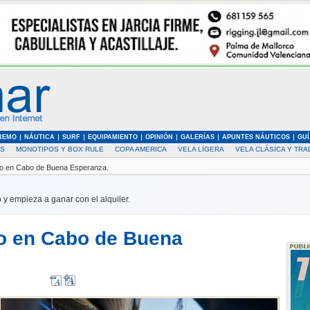
REMO
NÁUTICA
SURF
EQUIPAMIENTO
OPINIÓN
GALERÍAS
APUNTES NÁUTICOS
GUÍ
AS
MONOTIPOS Y BOX RULE
COPA AMERICA
VELA LIGERA
VELA CLÁSICA Y TRA
ero en Cabo de Buena Esperanza.
 y empieza a ganar con el alquiler.
ro en Cabo de Buena