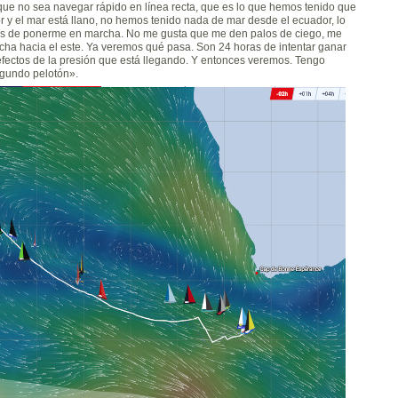
e que no sea navegar rápido en línea recta, que es lo que hemos tenido que
r y el mar está llano, no hemos tenido nada de mar desde el ecuador, lo
as de ponerme en marcha. No me gusta que me den palos de ciego, me
cha hacia el este. Ya veremos qué pasa. Son 24 horas de intentar ganar
 efectos de la presión que está llegando. Y entonces veremos. Tengo
egundo pelotón».