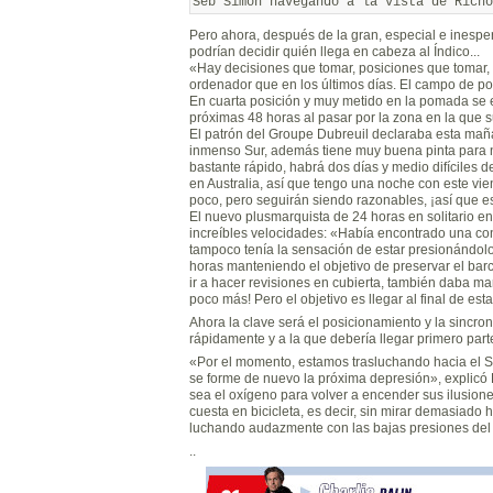
Pero ahora, después de la gran, especial e inespe
podrían decidir quién llega en cabeza al Índico...
«Hay decisiones que tomar, posiciones que tomar,
ordenador que en los últimos días. El campo de po
En cuarta posición y muy metido en la pomada se 
próximas 48 horas al pasar por la zona en la que su
El patrón del Groupe Dubreuil declaraba esta maña
inmenso Sur, además tiene muy buena pinta para n
bastante rápido, habrá dos días y medio difíciles
en Australia, así que tengo una noche con este vie
poco, pero seguirán siendo razonables, ¡así que es
El nuevo plusmarquista de 24 horas en solitario e
increíbles velocidades: «Había encontrado una con
tampoco tenía la sensación de estar presionándolo
horas manteniendo el objetivo de preservar el bar
ir a hacer revisiones en cubierta, también daba mar
poco más! Pero el objetivo es llegar al final de es
Ahora la clave será el posicionamiento y la sincro
rápidamente y a la que debería llegar primero part
«Por el momento, estamos trasluchando hacia el 
se forme de nuevo la próxima depresión», explicó 
sea el oxígeno para volver a encender sus ilusion
cuesta en bicicleta, es decir, sin mirar demasiado 
luchando audazmente con las bajas presiones del
..