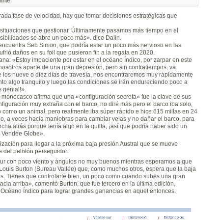
rada fase de velocidad, hay que tomar decisiones estratégicas que
 situaciones que gestionar. Últimamente pasamos más tiempo en el
sibilidades se abre un poco más». dice Dalin.
encuentra Seb Simon, que podría estar un poco más nervioso en las
frió daños en su foil que pusieron fin a la regata en 2020.
na: «Estoy impaciente por estar en el océano Índico, por zarpar en este
osotros aparte de una gran depresión, pero sin contratiempos, va
 de los nueve o diez días de travesía, nos encontraremos muy rápidamente
nto algo tranquilo y luego las condiciones se irán endureciendo poco a
 genial!».
n monocasco afirma que una «configuración secreta» fue la clave de sus
figuración muy extraña con el barco, no diré más pero el barco iba solo,
 como un animal, pero realmente iba súper rápido e hice 615 millas en 24
co, a veces hacía maniobras para cambiar velas y no dañar el barco, para
cha atrás porque tenía algo en la quilla, ¡así que podría haber sido un
ta Vendée Globe».
nización para llegar a la próxima baja presión Austral que se mueve
e del pelotón perseguidor.
Sur con poco viento y ángulos no muy buenos mientras esperamos a que
Louis Burton (Bureau Vallée) que, como muchos otros, espera que la baja
es. Tienes que controlarte bien, un poco como cuando subes una gran
hacia arriba», comentó Burton, que fue tercero en la última edición,
 Océano Índico para lograr grandes ganancias en aquel entonces.