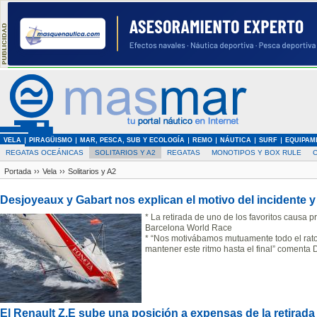
VELA
PIRAGÜISMO
MAR, PESCA, SUB Y ECOLOGÍA
REMO
NÁUTICA
SURF
EQUIPAM
REGATAS OCEÁNICAS
SOLITARIOS Y A2
REGATAS
MONOTIPOS Y BOX RULE
Portada
››
Vela
››
Solitarios y A2
Desjoyeaux y Gabart nos explican el motivo del incidente y 
* La retirada de uno de los favoritos causa p
Barcelona World Race
* “Nos motivábamos mutuamente todo el rat
mantener este ritmo hasta el final” comenta 
El Renault Z.E sube una posición a expensas de la retirad