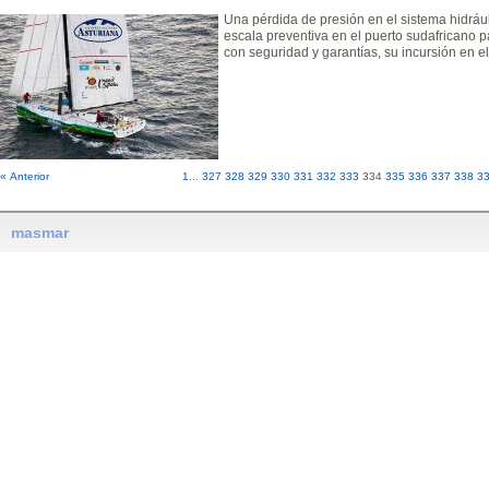
Una pérdida de presión en el sistema hidrául
escala preventiva en el puerto sudafricano p
con seguridad y garantías, su incursión en 
« Anterior
1
...
327
328
329
330
331
332
333
334
335
336
337
338
3
masmar