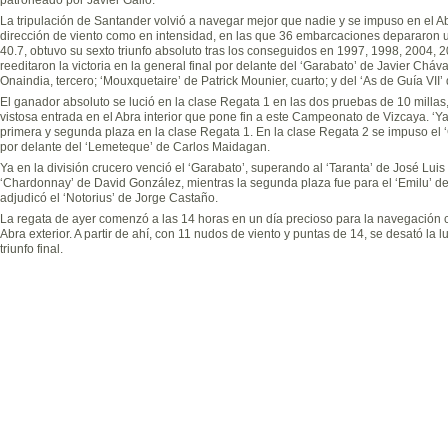
La tripulación de Santander volvió a navegar mejor que nadie y se impuso en el A
dirección de viento como en intensidad, en las que 36 embarcaciones depararon u
40.7, obtuvo su sexto triunfo absoluto tras los conseguidos en 1997, 1998, 2004, 2
reeditaron la victoria en la general final por delante del ‘Garabato’ de Javier Chá
Onaindia, tercero; ‘Mouxquetaire’ de Patrick Mounier, cuarto; y del ‘As de Guía VII’
El ganador absoluto se lució en la clase Regata 1 en las dos pruebas de 10 millas,
vistosa entrada en el Abra interior que pone fin a este Campeonato de Vizcaya. 
primera y segunda plaza en la clase Regata 1. En la clase Regata 2 se impuso el 
por delante del ‘Lemeteque’ de Carlos Maidagan.
Ya en la división crucero venció el ‘Garabato’, superando al ‘Taranta’ de José Lui
‘Chardonnay’ de David González, mientras la segunda plaza fue para el ‘Emilu’ de 
adjudicó el ‘Notorius’ de Jorge Castaño.
La regata de ayer comenzó a las 14 horas en un día precioso para la navegación 
Abra exterior. A partir de ahí, con 11 nudos de viento y puntas de 14, se desató la 
triunfo final.