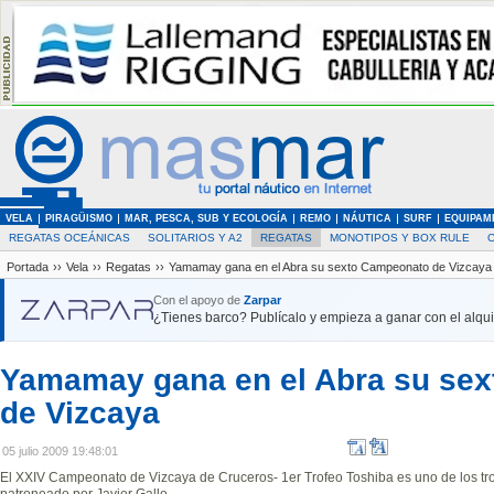
VELA
PIRAGÜISMO
MAR, PESCA, SUB Y ECOLOGÍA
REMO
NÁUTICA
SURF
EQUIPAM
REGATAS OCEÁNICAS
SOLITARIOS Y A2
REGATAS
MONOTIPOS Y BOX RULE
Portada
››
Vela
››
Regatas
››
Yamamay gana en el Abra su sexto Campeonato de Vizcaya
Con el apoyo de
Zarpar
¿Tienes barco? Publícalo y empieza a ganar con el alquil
Yamamay gana en el Abra su se
de Vizcaya
05 julio 2009 19:48:01
El XXIV Campeonato de Vizcaya de Cruceros- 1er Trofeo Toshiba es uno de los tr
patroneado por Javier Gallo.