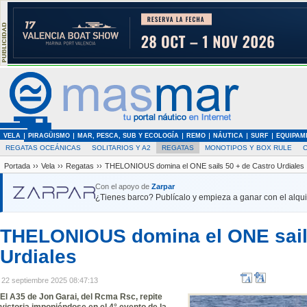
VELA
PIRAGÜISMO
MAR, PESCA, SUB Y ECOLOGÍA
REMO
NÁUTICA
SURF
EQUIPAM
REGATAS OCEÁNICAS
SOLITARIOS Y A2
REGATAS
MONOTIPOS Y BOX RULE
Portada
››
Vela
››
Regatas
››
THELONIOUS domina el ONE sails 50 + de Castro Urdiales
Con el apoyo de
Zarpar
¿Tienes barco? Publícalo y empieza a ganar con el alquil
THELONIOUS domina el ONE sails
Urdiales
22 septiembre 2025 08:47:13
El A35 de Jon Garai, del Rcma Rsc, repite
victoria imponiéndose en el 4° evento de la