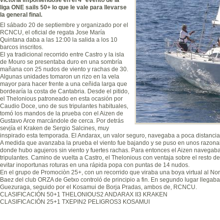
liga ONE sails 50+ lo que le vale para llevarse
la general final.
El sábado 20 de septiembre y organizado por el
RCNCU, el oficial de regata Jose María
Quintana daba a las 12:00 la salida a los 10
barcos inscritos.
El ya tradicional recorrido entre Castro y la isla
de Mouro se presentaba duro en una sombría
mañana con 25 nudos de viento y rachas de 30.
Algunas unidades tomaron un rizo en la vela
mayor para hacer frente a una ceñida larga que
bordearía la costa de Cantabria. Desde el pitido,
el Thelonious patroneado en esta ocasión por
Caudio Doce, uno de sus tripulantes habituales,
tomó los mandos de la prueba con el Aizen de
Gustavo Arce marcándole de cerca. Por detrás
sevjía el Kraken de Sergio Salcines, muy
inspirado esta temporada. El Andarax, un valor seguro, navegaba a poca distanci
A medida que avanzaba la prueba el viento fue bajando y se puso en unos razonab
donde hubo agujeros sin viento y fuertes rachas. Para entonces el Aizen navegaba
tripulantes. Camino de vuelta a Castro, el Thelonious con ventaja sobre el resto d
evitar inoportunas roturas en una rápida popa con puntas de 14 nudos.
En el grupo de Promociòn 25+, con un recorrido que viraba una boya virtual al No
Baez del club ORZA de Getxo controló de principio a fin. En segundo lugar llegaba 
Guezuraga, seguido por el Kosamui de Borja Pradas, ambos de, RCNCU.
CLASIFICACIÓN 50+1 THELONIOUS2 ANDARAX II3 KRAKEN
CLASIFICACIÓN 25+1 TXEPIN2 PELIGROS3 KOSAMUI