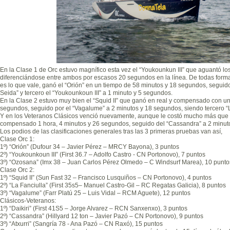
En la Clase 1 de Orc estuvo magnífico esta vez el “Youkounkun III” que aguantó lo
diferenciándose entre ambos por escasos 20 segundos en la línea. De todas for
es lo que vale, ganó el “Orión” en un tiempo de 58 minutos y 18 segundos, seguido
Seida” y tercero el “Youkounkoun III” a 1 minuto y 5 segundos.
En la Clase 2 estuvo muy bien el “Squid II” que ganó en real y compensado con un
segundos, seguido por el “Vagalume” a 2 minutos y 18 segundos, siendo tercero “
Y en los Veteranos Clásicos venció nuevamente, aunque le costó mucho más que otr
compensado 1 hora, 4 minutos y 26 segundos, seguido del “Cassandra” a 2 minut
Los podios de las clasificaciones generales tras las 3 primeras pruebas van así,
Clase Orc 1:
1º) “Orión” (Dufour 34 – Javier Pérez – MRCY Bayona), 3 puntos
2º) “Youkounkoun III” (First 36.7 – Adolfo Castro - CN Portonovo), 7 puntos
3º) “Ozosana” (Imx 38 – Juan Carlos Pérez Olmedo – C Windsurf Marea), 10 punto
Clase Orc 2:
1º) “Squid II” (Sun Fast 32 – Francisco Lusquiños – CN Portonovo), 4 puntos
2º) “La Fanciulla” (First 35s5– Manuel Castro-Gil – RC Regatas Galicia), 8 puntos
3º) “Vagalume” (Farr Platú 25 – Luis Vidal – RCM Aguete), 12 puntos
Clásicos-Veteranos:
1º) “Daikiri” (First 41S5 – Jorge Alvarez – RCN Sanxenxo), 3 puntos
2º) “Cassandra” (Hillyard 12 ton – Javier Pazó – CN Portonovo), 9 puntos
3º) “Atxurri” (Sangría 78 - Ana Pazó – CN Raxó), 15 puntos