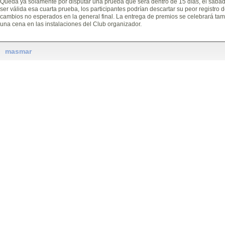
Queda ya solamente por disputar una prueba que será dentro de 15 días, el sábad
ser válida esa cuarta prueba, los participantes podrían descartar su peor registro 
cambios no esperados en la general final. La entrega de premios se celebrará tamb
una cena en las instalaciones del Club organizador.
masmar