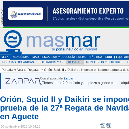
VELA
PIRAGÜISMO
MAR, PESCA, SUB Y ECOLOGÍA
REMO
NÁUTICA
SURF
EQUIPAM
REGATAS OCEÁNICAS
SOLITARIOS Y A2
REGATAS
MONOTIPOS Y BOX RULE
Portada
››
Vela
››
Regatas
››
Orión, Squid II y Daikiri se imponen en la tercera prueba de
Con el apoyo de
Zarpar
¿Tienes barco? Publícalo y empieza a ganar con el alquil
Orión, Squid II y Daikiri se impon
prueba de la 27ª Regata de Navi
en Aguete
30 noviembre 2025 10:54:13