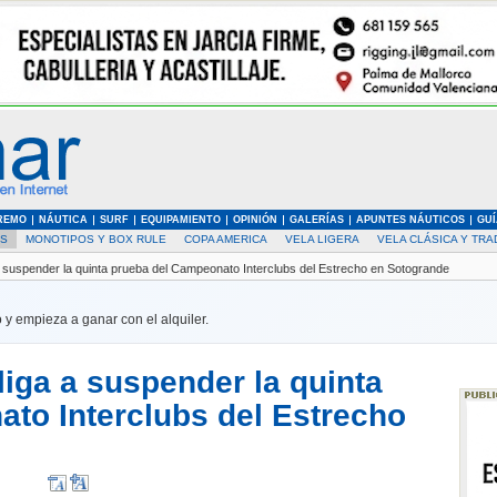
REMO
NÁUTICA
SURF
EQUIPAMIENTO
OPINIÓN
GALERÍAS
APUNTES NÁUTICOS
GUÍ
AS
MONOTIPOS Y BOX RULE
COPA AMERICA
VELA LIGERA
VELA CLÁSICA Y TRA
 a suspender la quinta prueba del Campeonato Interclubs del Estrecho en Sotogrande
 y empieza a ganar con el alquiler.
bliga a suspender la quinta
to Interclubs del Estrecho