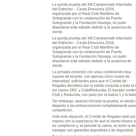
La quinta prueba del XIII Campeonato Interclubs
del Estrecho – Ceuta Emociona 2026,
organizada por el Real Club Marítimo de
Sotogrande con la colaboración de Puerto
Sotogrande y la Fundación Navega, no pudo
disputarse este sábado debido a la ausencia de
viento.
La quinta prueba del XIII Campeonato Interclubs
del Estrecho – Ceuta Emociona 2026,
organizada por el Real Club Marítimo de
Sotogrande con la colaboración de Puerto
Sotogrande y la Fundación Navega, no pudo
disputarse este sábado debido a la ausencia de
viento.
La jornada comenzó con unas condiciones muy
suaves de levante, con apenas cinco nudos de
intensidad, suficientes para que el Comité de
Regatas decidiera dar la salida conjunta a toda la 
las clases ORC y Club/Reducida. El trazado contemp
Club y Reducida, con paso por la baliza 1 y la bali
Sin embargo, apenas iniciada la prueba, el viento
dejando a las embarcaciones completamente parada
competición.
Ante esta situación, el Comité de Regatas optó por 
espera con la esperanza de que el viento hiciera a
se cumplieron y, al persistir la calma, se tomó la d
navegar con garantías deportivas y de seguridad.