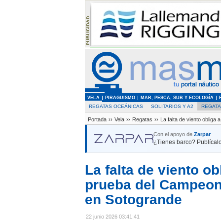
VELA
PIRAGÜISMO
MAR, PESCA, SUB Y ECOLOGÍA
REGATAS OCEÁNICAS
SOLITARIOS Y A2
REGAT
Portada
››
Vela
››
Regatas
››
La falta de viento obliga
Con el apoyo de
Zarpar
¿Tienes barco? Publícalo
La falta de viento o
prueba del Campeona
en Sotogrande
22 junio 2026 03:41:41