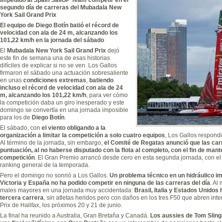
segundo día de carreras del Mubadala New
York Sail Grand Prix
El equipo de Diego Botín batió el récord de
velocidad con ala de 24 m, alcanzando los
101,22 km/h en la jornada del sábado
El
Mubadala New York Sail Grand Prix
dejó
este fin de semana una de esas historias
difíciles de explicar si no se ven. Los Gallos
firmaron el sábado una actuación sobresaliente
en unas
condiciones extremas
,
batiendo
incluso el récord de velocidad con ala de 24
m, alcanzando los 101,22 km/h
, para ver cómo
la competición daba un giro inesperado y este
domingo se convertía en una jornada imposible
para los de
Diego Botín
.
El sábado, con
el viento obligando a la
organización a limitar la competición a solo cuatro equipos
, Los Gallos respond
Al término de la jornada, sin embargo,
el Comité de Regatas anunció que las car
puntuación, al no haberse disputado con la flota al completo, con el fin de mante
competición
. El Gran Premio arrancó desde cero en esta segunda jornada, con el
ranking general de la temporada.
Pero el domingo no sonrió a Los Gallos.
Un problema técnico en un hidráulico im
Victoria y España no ha podido competir en ninguna de las carreras del día
. Al
males mayores en una jornada muy accidentada:
Brasil, Italia y Estados Unidos
tercera carrera
, sin atletas heridos pero con daños en los tres F50 que abren in
Prix de Halifax, los próximos 20 y 21 de junio.
La final ha reunido a Australia, Gran Bretaña y Canadá.
Los aussies de Tom Sling