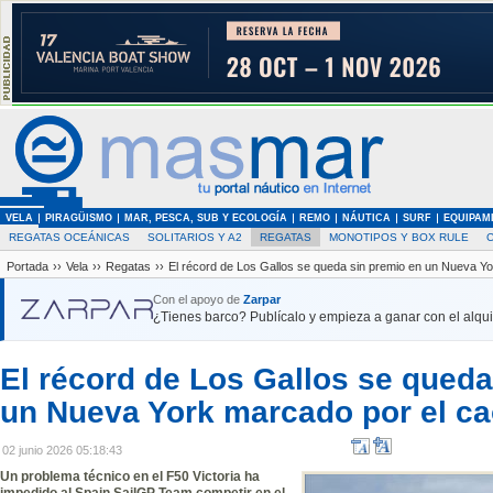
VELA
PIRAGÜISMO
MAR, PESCA, SUB Y ECOLOGÍA
REMO
NÁUTICA
SURF
EQUIPAM
REGATAS OCEÁNICAS
SOLITARIOS Y A2
REGATAS
MONOTIPOS Y BOX RULE
Portada
››
Vela
››
Regatas
››
El récord de Los Gallos se queda sin premio en un Nueva Y
Con el apoyo de
Zarpar
¿Tienes barco? Publícalo y empieza a ganar con el alquil
El récord de Los Gallos se queda
un Nueva York marcado por el c
02 junio 2026 05:18:43
Un problema técnico en el F50 Victoria ha
impedido al Spain SailGP Team competir en el