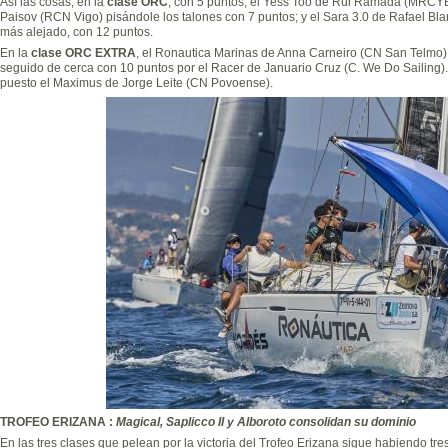
Así las cosas, en la
clase ORC
, con 5 puntos, el Yess Too de Rui Ramada (MRCYB) 
Paisov (RCN Vigo) pisándole los talones con 7 puntos; y el Sara 3.0 de Rafael Bl
más alejado, con 12 puntos.
En la
clase ORC EXTRA
, el Ronautica Marinas de Anna Carneiro (CN San Telmo),
seguido de cerca con 10 puntos por el Racer de Januario Cruz (C. We Do Sailing). C
puesto el Maximus de Jorge Leite (CN Povoense).
TROFEO ERIZANA :
Magical, Saplicco II y Alboroto consolidan su dominio
En las tres clases que pelean por la victoria del Trofeo Erizana sigue habiendo tr