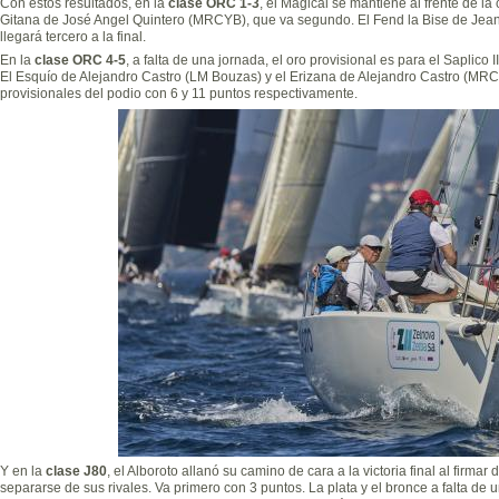
Con estos resultados, en la
clase ORC 1-3
, el Magical se mantiene al frente de l
Gitana de José Angel Quintero (MRCYB), que va segundo. El Fend la Bise de Je
llegará tercero a la final.
En la
clase ORC 4-5
, a falta de una jornada, el oro provisional es para el Saplico
El Esquío de Alejandro Castro (LM Bouzas) y el Erizana de Alejandro Castro (MR
provisionales del podio con 6 y 11 puntos respectivamente.
Y en la
clase J80
, el Alboroto allanó su camino de cara a la victoria final al firma
separarse de sus rivales. Va primero con 3 puntos. La plata y el bronce a falta de u