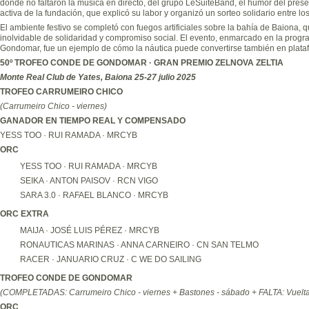
donde no faltaron la música en directo, del grupo LeSuiteBand, el humor del prese
activa de la fundación, que explicó su labor y organizó un sorteo solidario entre los
El ambiente festivo se completó con fuegos artificiales sobre la bahía de Baiona, 
inolvidable de solidaridad y compromiso social. El evento, enmarcado en la progr
Gondomar, fue un ejemplo de cómo la náutica puede convertirse también en plata
50º TROFEO CONDE DE GONDOMAR · GRAN PREMIO ZELNOVA ZELTIA
Monte Real Club de Yates, Baiona 25-27 julio 2025
TROFEO CARRUMEIRO CHICO
(Carrumeiro Chico - viernes)
GANADOR EN TIEMPO REAL Y COMPENSADO
YESS TOO · RUI RAMADA · MRCYB
ORC
YESS TOO · RUI RAMADA · MRCYB
SEIKA · ANTON PAISOV · RCN VIGO
SARA 3.0 · RAFAEL BLANCO · MRCYB
ORC EXTRA
MAIJA · JOSÉ LUIS PÉREZ · MRCYB
RONAUTICAS MARINAS · ANNA CARNEIRO · CN SAN TELMO
RACER · JANUARIO CRUZ · C WE DO SAILING
TROFEO CONDE DE GONDOMAR
(COMPLETADAS: Carrumeiro Chico - viernes + Bastones - sábado + FALTA: Vuelta
ORC