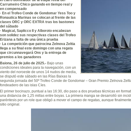
Carrumeiro Chico ganando en tiempo real y
en compensado
· En el Trofeo Conde de Gondomar Yess Too y
Ronautica Marinas se colocan al frente de las
clases ORC y ORC EXTRA tras los bastones
del sábado
· Magical, Saplicco II y Alboroto encabezan
son solidez sus respectivas clases del Trofeo
Erizana a falta de una única prueba
· La competición que patrocina Zelnova Zeltia
llega a su final este domingo con una regata
que circunnavegará Ons y la entrega de
premios a los ganadores
Baiona, 26 de julio de 2025.-
Bajo unas
condiciones ideales para la navegación, con un
viento del noroeste de unos 14 nudos de media,
se disputó este sábado en las Rías Baixas la
segunda jornada del 50º Trofeo Conde de Gondomar – Gran Premio Zelnova Zeltia
fondeadero de las islas Cíes.
El primer bocinazo, puntual a las 16:30, dio paso a dos pruebas técnicas en forma
una distancia de 1,25 millas entre boyas. La primera manga se desarrolló sin inci
paréntesis por un role que obligó a mover el campo de regatas, aunque finalmente, 
sitio original.