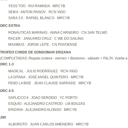
YESS TOO · RUI RAMADA · MRCYB
SEIKA · ANTON PAISOV · RCN VIGO
SARA 3.0 · RAFAEL BLANCO · MRCYB
ORC EXTRA
RONAUTICAS MARINAS · ANNA CARNEIRO · CN SAN TELMO
RACER · JANUARIO CRUZ · C WE DO SAILING
MAXIMUS · JORGE LEITE · CN POVOENSE
TROFEO CONDE DE GONDOMAR ERIZANA
(COMPLETADAS: Regata costera - viernes + Bastones - sábado + FALTA: Vuelta a
ORC 1-3
MAGICAL · JULIO RODRÍGUEZ · RCN VIGO
LA GITANA · JOSÉ ANGEL QUINTERO · MRCYB
FEND LA BISE · JEAN CLAUDE SARRADE · MRCYB
ORC 4-5
SAPLICCO II · JOAO SERODIO · YC PORTO
ESQUIO · ALEJANDRO CASTROO · LM BOUZAS
ERIZANA · ALEJANDRO ALONSO · MRCYB
J80
ALBOROTO · JUAN CARLOS AMENEIRO · MRCYB