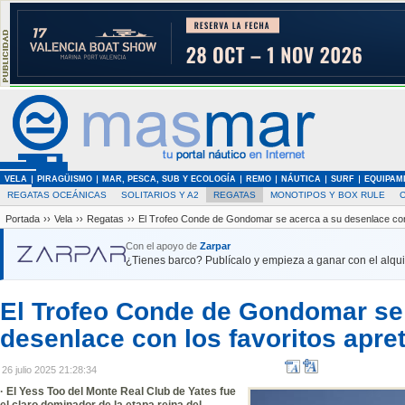
VELA
PIRAGÜISMO
MAR, PESCA, SUB Y ECOLOGÍA
REMO
NÁUTICA
SURF
EQUIPAM
REGATAS OCEÁNICAS
SOLITARIOS Y A2
REGATAS
MONOTIPOS Y BOX RULE
Portada
››
Vela
››
Regatas
››
El Trofeo Conde de Gondomar se acerca a su desenlace con 
Con el apoyo de
Zarpar
¿Tienes barco? Publícalo y empieza a ganar con el alquil
El Trofeo Conde de Gondomar se
desenlace con los favoritos apre
26 julio 2025 21:28:34
· El Yess Too del Monte Real Club de Yates fue
el claro dominador de la etapa reina del