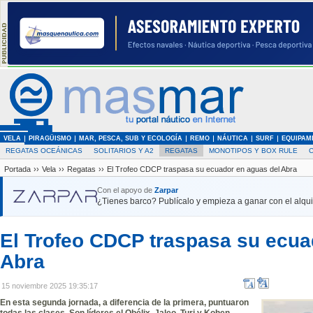
VELA
PIRAGÜISMO
MAR, PESCA, SUB Y ECOLOGÍA
REMO
NÁUTICA
SURF
EQUIPAM
REGATAS OCEÁNICAS
SOLITARIOS Y A2
REGATAS
MONOTIPOS Y BOX RULE
Portada
››
Vela
››
Regatas
››
El Trofeo CDCP traspasa su ecuador en aguas del Abra
Con el apoyo de
Zarpar
¿Tienes barco? Publícalo y empieza a ganar con el alquil
El Trofeo CDCP traspasa su ecua
Abra
15 noviembre 2025 19:35:17
En esta segunda jornada, a diferencia de la primera, puntuaron
todas las clases. Son líderes el Obélix, Jaleo, Turi y Kohen