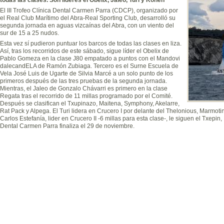
El III Trofeo Clínica Dental Carmen Parra (CDCP), organizado por
el Real Club Marítimo del Abra-Real Sporting Club, desarrolló su
segunda jornada en aguas vizcaínas del Abra, con un viento del
sur de 15 a 25 nudos.
Esta vez sí pudieron puntuar los barcos de todas las clases en liza.
Así, tras los recorridos de este sábado, sigue líder el Obelix de
Pablo Gomeza en la clase J80 empatado a puntos con el Mandovi
dalecandELA de Ramón Zubiaga. Tercero es el Surne Escuela de
Vela José Luis de Ugarte de Silvia Marcé a un solo punto de los
primeros después de las tres pruebas de la segunda jornada.
Mientras, el Jaleo de Gonzalo Chávarri es primero en la clase
Regata tras el recorrido de 11 millas programado por el Comité.
Después se clasifican el Txupinazo, Maitena, Symphony, Akelarre,
Rat Pack y Alpega. El Turi lidera en Crucero I por delante del Thelonious, Marmot
Carlos Estefanía, lider en Crucero II -6 millas para esta clase-, le siguen el Txepin
Dental Carmen Parra finaliza el 29 de noviembre.