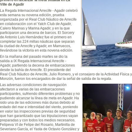
Ville de Agadir
La Regata Internacional Arrecife - Agadir celebró
esta semana su novena edición, prueba
organizada por el Real Club Náutico de Arrecife
en colaboración con el Yatch Club de Agadir,
Calero Marinas y Marina Agadir, y en la que
participaron una decena de barcos. El Sorcery
de Antonio Luis Hernández fue el primero en
completar las 224 millas náuticas que separan
la ciudad de Arrecife y Agadir, en Marruecos,
llevándose la victoria en esta novena edición.
En la mañana del pasado martes se dio la
salida a IX Regata Internacional Arrecife -
Agadir, partiendo la decena de embarcaciones
desde la bahía de Arrecife. El presidente del
Real Club Náutico de Arrecife, Julio Romero, y el consejero de la Actividad Física
Monzón, fueron los encargados de dar la señal de salida de la regata.
Las adversas condiciones de navegación
afectaron a varias de las embarcaciones
participantes, sufriendo diferentes problemas y no
pudiendo alcanzar la línea de meta en Agadir. Ha
sido una de las ediciones más duras debido al
estado del mar e intensidad del viento, poniendo
en valor las inspecciones previas de seguridad
que han garantizado que las tripulaciones vayan
preparadas y con todos los medios necesarios.
Felipeva VI de Felipe del Rosario, Martinilla de
Severiano García, el Yasta de Octavio González y