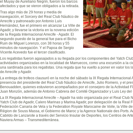
el Muyay de Aureliano Negrín, fueron los barcos
afectados y que se vieron obligados a la retirada.
Tras algo más de 29 horas y media de
navegación, el Sorcery del Real Club Náutico de
Arrecife y patroneado por Antonio Luis
Hernández, fue el primero en alcanzar La Ville de
Agadir, y llevarse la victoria en la novena edición
de la Regata Internacional Arrecife - Agadir. El
segundo puesto de la general fue para el Bicho
Ruin de Miguel Lorenzo, con 38 horas y 55
minutos de navegación. Y el Papoa de Sergio
Vicente Acevedo fue el tercer clasificado.
Los regatistas fueron agasajados a su llegada por los componentes del Yatch Club 
actividades organizadas en la localidad de Marruecos, como una excursión a la ci
una sardinada para los regatistas. Una regata que ha vuelto a poner en valor los
de Arrecife y Agadir.
La entrega de trofeos clausuró en la noche del sábado la IX Regata Internacional A
presencia del presidente del Real Club Náutico de Arrecife, Julio Romero, y el pr
Benouadden, quienes estuvieron acompañados por el consejero de la Actividad Fí
Juan Monzón, además de Antonio Cabrera del Comité Organizador y Luis Ley del
La IX Regata Internacional Arrecife – Agadir ha sido organizada por el Real Club N
Yatch Club de Agadir, Calero Marinas y Marina Agadir, por delegación de la Real 
Federación Canaria de Vela y la Federation Royale Marocaine de Voile, la Ville de 
Région de Souss Massa, el Gobierno de Maroc y la Agence Nationale des Ports. A
Cabildo de Lanzarote a través del Servicio Insular de Deportes, los Centros de Art
Naviera Armas – Transmediterránea.