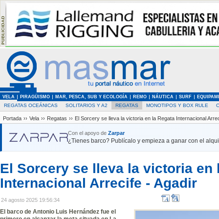
VELA
PIRAGÜISMO
MAR, PESCA, SUB Y ECOLOGÍA
REMO
NÁUTICA
SURF
EQUIPAM
REGATAS OCEÁNICAS
SOLITARIOS Y A2
REGATAS
MONOTIPOS Y BOX RULE
Portada
››
Vela
››
Regatas
››
El Sorcery se lleva la victoria en la Regata Internacional Arrec
Con el apoyo de
Zarpar
¿Tienes barco? Publícalo y empieza a ganar con el alquil
El Sorcery se lleva la victoria en
Internacional Arrecife - Agadir
24 agosto 2025 19:56:34
El barco de Antonio Luis Hernández fue el
primero en alcanzar la meta situada en La