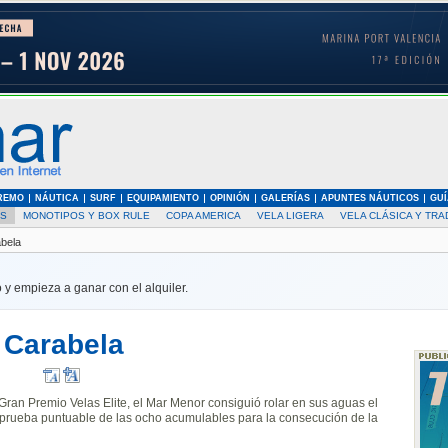
REMO
NÁUTICA
SURF
EQUIPAMIENTO
OPINIÓN
GALERÍAS
APUNTES NÁUTICOS
GUÍ
AS
MONOTIPOS Y BOX RULE
COPA AMERICA
VELA LIGERA
VELA CLÁSICA Y TRA
abela
 y empieza a ganar con el alquiler.
a Carabela
Gran Premio Velas Elite, el Mar Menor consiguió rolar en sus aguas el
ma prueba puntuable de las ocho acumulables para la consecución de la