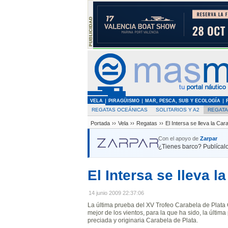
VELA
PIRAGÜISMO
MAR, PESCA, SUB Y ECOLOGÍA
REGATAS OCEÁNICAS
SOLITARIOS Y A2
REGAT
Portada
››
Vela
››
Regatas
››
El Intersa se lleva la Car
Con el apoyo de
Zarpar
¿Tienes barco? Publícalo
El Intersa se lleva l
14 junio 2009 22:37:06
La última prueba del XV Trofeo Carabela de Plata 
mejor de los vientos, para la que ha sido, la últi
preciada y originaria Carabela de Plata.