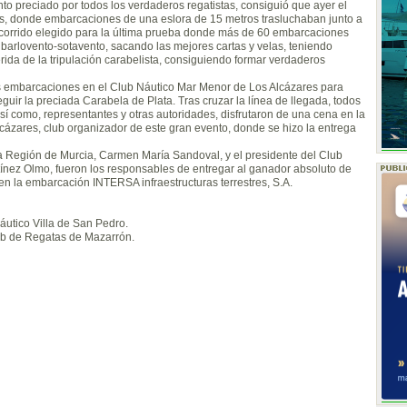
nto preciado por todos los verdaderos regatistas, consiguió que ayer el
as, donde embarcaciones de una eslora de 15 metros trasluchaban junto a
recorrido elegido para la última prueba donde más de 60 embarcaciones
 barlovento-sotavento, sacando las mejores cartas y velas, teniendo
ida de la tripulación carabelista, consiguiendo formar verdaderos
les embarcaciones en el Club Náutico Mar Menor de Los Alcázares para
guir la preciada Carabela de Plata. Tras cruzar la línea de llegada, todos
sí como, representantes y otras autoridades, disfrutaron de una cena en la
ázares, club organizador de este gran evento, donde se hizo la entrega
la Región de Murcia, Carmen María Sandoval, y el presidente del Club
nez Olmo, fueron los responsables de entregar al ganador absoluto de
en la embarcación INTERSA infraestructuras terrestres, S.A.
áutico Villa de San Pedro.
ub de Regatas de Mazarrón.