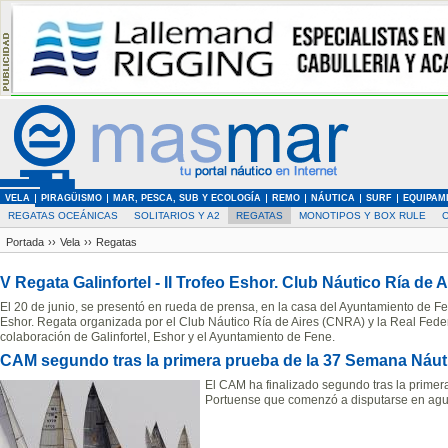
VELA
PIRAGÜISMO
MAR, PESCA, SUB Y ECOLOGÍA
REMO
NÁUTICA
SURF
EQUIPAM
REGATAS OCEÁNICAS
SOLITARIOS Y A2
REGATAS
MONOTIPOS Y BOX RULE
Portada
››
Vela
››
Regatas
V Regata Galinfortel - II Trofeo Eshor. Club Náutico Ría de 
El 20 de junio, se presentó en rueda de prensa, en la casa del Ayuntamiento de Fen
Eshor. Regata organizada por el Club Náutico Ría de Aires (CNRA) y la Real Fede
colaboración de Galinfortel, Eshor y el Ayuntamiento de Fene.
CAM segundo tras la primera prueba de la 37 Semana Náut
El CAM ha finalizado segundo tras la prime
Portuense que comenzó a disputarse en agu