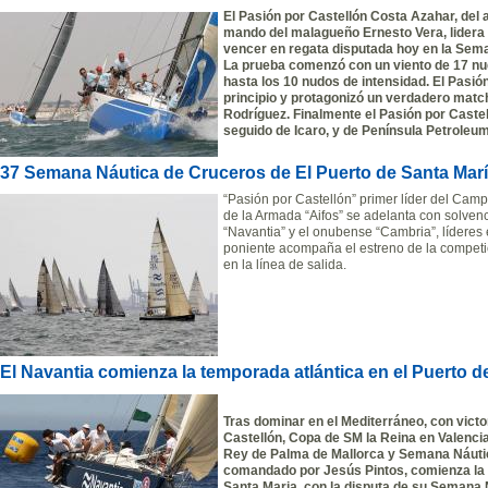
El Pasión por Castellón Costa Azahar, del
mando del malagueño Ernesto Vera, lider
vencer en regata disputada hoy en la Sema
La prueba comenzó con un viento de 17 n
hasta los 10 nudos de intensidad. El Pasión
principio y protagonizó un verdadero match
Rodríguez. Finalmente el Pasión por Caste
seguido de Icaro, y de Península Petroleum
37 Semana Náutica de Cruceros de El Puerto de Santa Marí
“Pasión por Castellón” primer líder del Ca
de la Armada “Aifos” se adelanta con solvenc
“Navantia” y el onubense “Cambria”, líderes
poniente acompaña el estreno de la compet
en la línea de salida.
El Navantia comienza la temporada atlántica en el Puerto d
Tras dominar en el Mediterráneo, con victo
Castellón, Copa de SM la Reina en Valencia
Rey de Palma de Mallorca y Semana Náutica
comandado por Jesús Pintos, comienza la 
Santa Maria, con la disputa de su Semana 