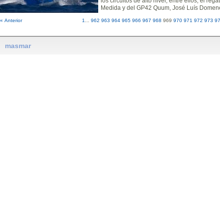
los circuitos de alto nivel, entre ellos, el 
Medida y del GP42 Quum, José Luís Domen
« Anterior
1
...
962
963
964
965
966
967
968
969
970
971
972
973
9
masmar