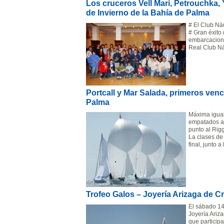
Los cruceros Vell Marí, Petrouchka
de Invierno de la Bahía de Palma
# El Club Nà
# Gran éxito 
embarcacione
Real Club Ná
Portcall y Mar Salada, primeros venc
Palma
Máxima igual
empatados a 
punto al Rig
La clases de
final, junto 
Trofeo Galos – Joyería Arizaga de C
El sábado 14
Joyería Ariz
que participa