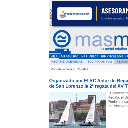
VELA
PIRAGÜISMO
MAR, PESCA, SUB Y ECOLOGÍA
REGATAS OCEÁNICAS
SOLITARIOS Y A2
REGAT
Portada
››
Vela
››
Regatas
Organizado por El RC Astur de Regat
de San Lorenzo la 2ª regata del XV 
El Universid
Regata, el S
Ponte a la c
de Primavera