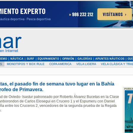
REMO
NÁUTICA
SURF
EQUIPAMIENTO
OPINIÓN
GALERÍAS
APUNTES NÁUTICOS
GUÍ
AS
MONOTIPOS Y BOX RULE
COPA AMERICA
VELA LIGERA
VELA CLÁSICA Y TRA
as, el pasado fin de semana tuvo lugar en la Bahía
Trofeo de Primavera.
ad de Oviedo- Isastur patroneado por Roberto Álvarez Bucetas en la Clase
anborondon de Carlos Elosegui en Crucero 1 y el Espumeru con Daniel
aña entre los Cruceros 2, vencedores de la segunda prueba de la Regata
.