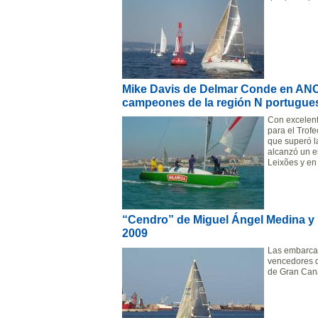
Mike Davis de Delmar Conde en AN
campeones de la región N portuguesa
Con excelent
para el Tro
que superó la
alcanzó un e
Leixões y en 
“Cendro” de Miguel Ángel Medina y “J
2009
Las embarcaci
vencedores d
de Gran Cana