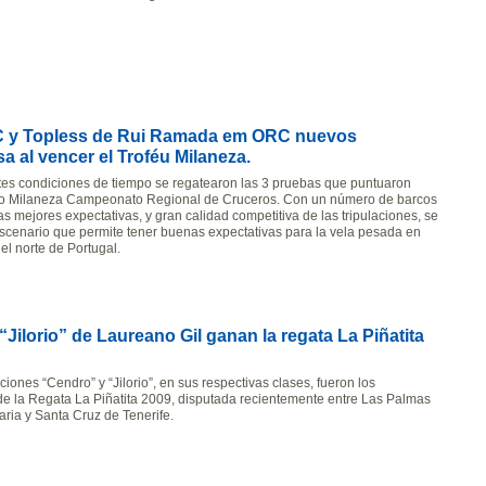
C y Topless de Rui Ramada em ORC nuevos
 al vencer el Troféu Milaneza.
es condiciones de tiempo se regatearon las 3 pruebas que puntuaron
feo Milaneza Campeonato Regional de Cruceros. Con un número de barcos
s mejores expectativas, y gran calidad competitiva de las tripulaciones, se
scenario que permite tener buenas expectativas para la vela pesada en
el norte de Portugal.
ilorio” de Laureano Gil ganan la regata La Piñatita
ones “Cendro” y “Jilorio”, en sus respectivas clases, fueron los
e la Regata La Piñatita 2009, disputada recientemente entre Las Palmas
ria y Santa Cruz de Tenerife.