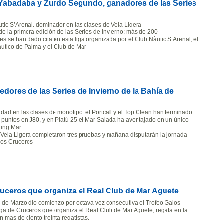
, Yabadaba y Zurdo Segundo, ganadores de las Series
utic S’Arenal, dominador en las clases de Vela Ligera
de la primera edición de las Series de Invierno: más de 200
s se han dado cita en esta liga organizada por el Club Nàutic S’Arenal, el
utico de Palma y el Club de Mar
edores de las Series de Invierno de la Bahía de
dad en las clases de monotipo: el Portcall y el Top Clean han terminado
puntos en J80, y en Platú 25 el Mar Salada ha aventajado en un único
ging Mar
 Vela Ligera completaron tres pruebas y mañana disputarán la jornada
a los Cruceros
ruceros que organiza el Real Club de Mar Aguete
 de Marzo dio comienzo por octava vez consecutiva el Trofeo Galos –
aga de Cruceros que organiza el Real Club de Mar Aguete, regata en la
n mas de ciento treinta regatistas.