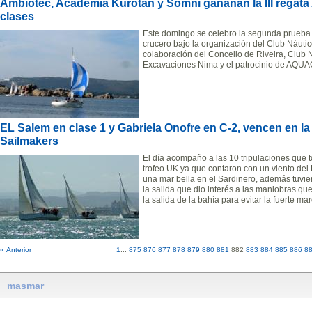
Ambiotec, Academia Kurotan y Somni gananan la III regata
clases
Este domingo se celebro la segunda prueba
crucero bajo la organización del Club Náutic
colaboración del Concello de Riveira, Club 
Excavaciones Nima y el patrocinio de AQU
EL Salem en clase 1 y Gabriela Onofre en C-2, vencen en la 
Sailmakers
El día acompaño a las 10 tripulaciones que 
trofeo UK ya que contaron con un viento del
una mar bella en el Sardinero, además tuvie
la salida que dio interés a las maniobras que
la salida de la bahía para evitar la fuerte ma
« Anterior
1
...
875
876
877
878
879
880
881
882
883
884
885
886
8
masmar