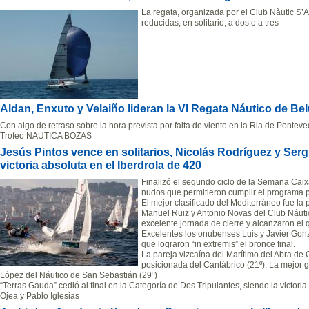
La regata, organizada por el Club Nàutic S’Ar
reducidas, en solitario, a dos o a tres
Aldan, Enxuto y Velaiño lideran la VI Regata Náutico de B
Con algo de retraso sobre la hora prevista por falta de viento en la Ria de Ponteve
Trofeo NAUTICA BOZAS
Jesús Pintos vence en solitarios, Nicolás Rodríguez y Serg
victoria absoluta en el Iberdrola de 420
Finalizó el segundo ciclo de la Semana Caix
nudos que permitieron cumplir el programa p
El mejor clasificado del Mediterráneo fue l
Manuel Ruiz y Antonio Novas del Club Náuti
excelente jornada de cierre y alcanzaron el q
Excelentes los onubenses Luis y Javier Gon
que lograron “in extremis” el bronce final.
La pareja vizcaína del Marítimo del Abra de G
posicionada del Cantábrico (21º). La mejor
López del Náutico de San Sebastián (29º)
“Terras Gauda” cedió al final en la Categoría de Dos Tripulantes, siendo la victo
Ojea y Pablo Iglesias