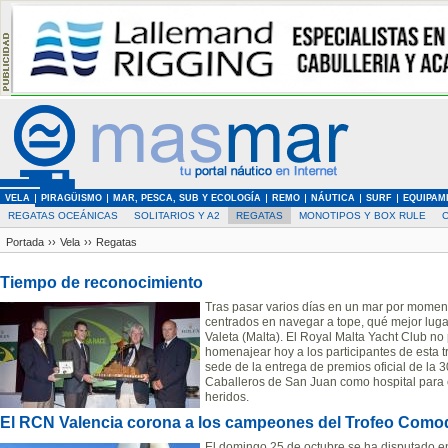
VELA
PIRAGÜISMO
MAR, PESCA, SUB Y ECOLOGÍA
REMO
NÁUTICA
SURF
EQUIPAM
REGATAS OCEÁNICAS
SOLITARIOS Y A2
REGATAS
MONOTIPOS Y BOX RULE
Portada
››
Vela
››
Regatas
Tiempo de reconocimiento
Tras pasar varios días en un mar por momen
centrados en navegar a tope, qué mejor lugar
Valeta (Malta). El Royal Malta Yacht Club no
homenajear hoy a los participantes de esta 
sede de la entrega de premios oficial de la 
Caballeros de San Juan como hospital para
heridos.
El RCN Valencia corona a los campeones del Trofeo Como
El domingo 25 de octubre se ha disputado e