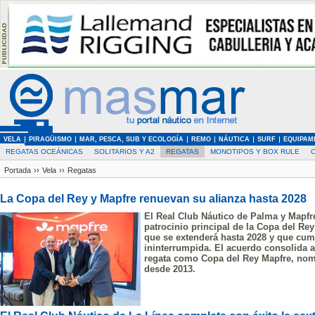
VELA
PIRAGÜISMO
MAR, PESCA, SUB Y ECOLOGÍA
REMO
NÁUTICA
SURF
EQUIPAM
REGATAS OCEÁNICAS
SOLITARIOS Y A2
REGATAS
MONOTIPOS Y BOX RULE
Portada
››
Vela
››
Regatas
La Copa del Rey y Mapfre renuevan su alianza hasta 2028
El Real Club Náutico de Palma y Mapf
patrocinio principal de la Copa del Re
que se extenderá hasta 2028 y que cum
ininterrumpida. El acuerdo consolida 
regata como
Copa del Rey Mapfre
, nom
desde 2013.