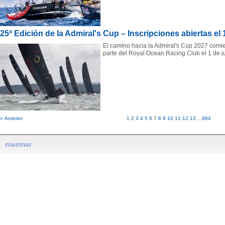
25ª Edición de la Admiral's Cup – Inscripciones abiertas el 
El camino hacia la Admiral's Cup 2027 comie
parte del Royal Ocean Racing Club el 1 de j
« Anterior
1
2
3
4
5
6
7
8
9
10
11
12
13
...
984
masmar