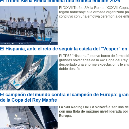
El Trofeo SM la Reina culmina una exitosa edición 2026
El ‘XXVII Trofeo SM la Reina - XXXVIII Copa
regata homenaje a la Armada organizada por
concluyó con una emotiva ceremonia de entr
El Hispania, ante el reto de seguir la estela del “Vesper” e
El TP52 “Hispania”, nuevo barco de formaci
grandes novedades de la 44ª Copa del Rey M
despertado una enorme expectación y le sit
doble desafío.
El campeón del mundo contra el campeón de Europa: gran 
de la Copa del Rey Mapfre
La Sail Racing ORC A volver
á a ser una de
con una flota de máximo nivel liderada po
Europa.