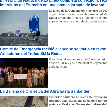
El Real Club Náutico de La Línea completa con éxito la s
Interclubs del Estrecho en una intensa jornada de levante
La Línea de la Concepción, 4 de julio de 20
organizado con éxito la
sexta prueba del XV
Ceuta Emociona
, una cita que pudo celebra
el pasado mes de enero debido a las advers
Comité de Emergencia recibió el cheque solidario en favor
Armadores del Trofeo SM la Reina
El tradicional encuentro social fue escenari
desde el RCNV y su emblemática regata tras 
sudamericano
La Ballena de Oro se va del Abra hasta Santander
El Gorilón cántabro se llevó este trofeo tan
Regata Costa Vasca
que se celebró con tre
plata y el Peekaboo Sailmaster ballena de