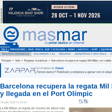
VELA
PIRAGÜISMO
MAR, PESCA, SUB Y ECOLOGÍA
REMO
NÁUTICA
SURF
EQUIPAM
REGATAS OCEÁNICAS
SOLITARIOS Y A2
REGATAS
MONOTIPOS Y BOX RULE
Portada
››
Vela
››
Regatas oceánicas
››
Barcelona recupera la regata Mil Millas con salida 
Con el apoyo de
Zarpar
¿Tienes barco? Publícalo y empieza a ganar con el alquil
Barcelona recupera la regata Mil 
y llegada en el Port Olímpic
09 julio 2026 02:42:04
La Mil Millas, la regata de crucero de altura más
larga del Mediterráneo, regresará en el verano