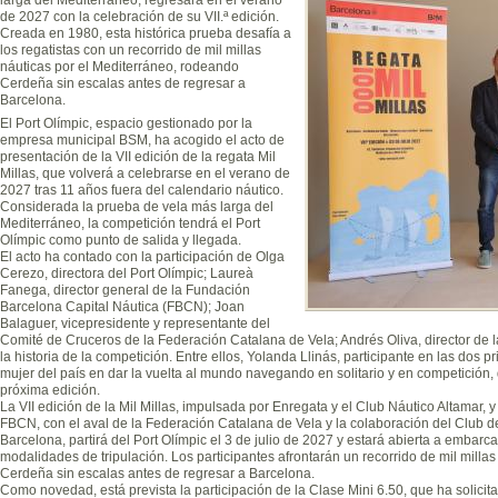
de 2027 con la celebración de su VII.ª edición.
Creada en 1980, esta histórica prueba desafía a
los regatistas con un recorrido de mil millas
náuticas por el Mediterráneo, rodeando
Cerdeña sin escalas antes de regresar a
Barcelona.
El Port Olímpic, espacio gestionado por la
empresa municipal BSM, ha acogido el acto de
presentación de la VII edición de la regata Mil
Millas, que volverá a celebrarse en el verano de
2027 tras 11 años fuera del calendario náutico.
Considerada la prueba de vela más larga del
Mediterráneo, la competición tendrá el Port
Olímpic como punto de salida y llegada.
El acto ha contado con la participación de Olga
Cerezo, directora del Port Olímpic; Laureà
Fanega, director general de la Fundación
Barcelona Capital Náutica (FBCN); Joan
Balaguer, vicepresidente y representante del
Comité de Cruceros de la Federación Catalana de Vela; Andrés Oliva, director de la
la historia de la competición. Entre ellos, Yolanda Llinás, participante en las dos 
mujer del país en dar la vuelta al mundo navegando en solitario y en competición, 
próxima edición.
La VII edición de la Mil Millas, impulsada por Enregata y el Club Náutico Altamar, y
FBCN, con el aval de la Federación Catalana de Vela y la colaboración del Club de
Barcelona, partirá del Port Olímpic el 3 de julio de 2027 y estará abierta a embarc
modalidades de tripulación. Los participantes afrontarán un recorrido de mil milla
Cerdeña sin escalas antes de regresar a Barcelona.
Como novedad, está prevista la participación de la Clase Mini 6.50, que ha solicita