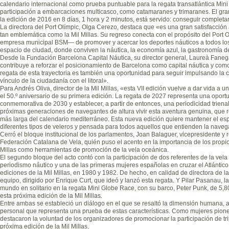
calendario internacional como prueba puntuable para la regata transatlántica Mini
participación a embarcaciones multicasco, como catamaranes y trimaranes. El gran 
la edición de 2016 en 8 días, 1 hora y 2 minutos, está servido: conseguir completa
La directora del Port Olímpic, Olga Cerezo, destaca que «es una gran satisfacción 
tan emblemática como la Mil Millas. Su regreso conecta con el propósito del Port
empresa municipal BSM— de promover y acercar los deportes náuticos a todos los
espacio de ciudad, donde conviven la náutica, la economía azul, la gastronomía de 
Desde la Fundación Barcelona Capital Náutica, su director general, Laureà Fanega
contribuye a reforzar el posicionamiento de Barcelona como capital náutica y com
regata de esta trayectoria es también una oportunidad para seguir impulsando la cu
vínculo de la ciudadanía con el litoral».
Para Andrés Oliva, director de la Mil Millas, «esta VII edición vuelve a dar vida a
el 50.º aniversario de su primera edición. La regata de 2027 representa una oportu
conmemorativa de 2030 y establecer, a partir de entonces, una periodicidad trienal
próximas generaciones de navegantes de altura vivir esta aventura genuina, que r
más larga del calendario mediterráneo. Esta nueva edición quiere mantener el espír
diferentes tipos de veleros y pensada para todos aquellos que entienden la nave
Cerró el bloque institucional de los parlamentos, Joan Balaguer, vicepresidente y
Federación Catalana de Vela, quién puso el acento en la importancia de los propio
Millas como herramientas de promoción de la vela oceánica.
El segundo bloque del acto contó con la participación de dos referentes de la vela 
periodismo náutico y una de las primeras mujeres españolas en cruzar el Atlántico 
ediciones de la Mil Millas, en 1980 y 1982. De hecho, en calidad de directora de la
equipo, dirigido por Enrique Curt, que ideó y lanzó esta regata. Y Pilar Pasanau, la
mundo en solitario en la regata Mini Globe Race, con su barco, Peter Punk, de 5,80
esta próxima edición de la Mil Millas.
Entre ambas se estableció un diálogo en el que se resaltó la dimensión humana, as
personal que representa una prueba de estas características. Como mujeres pion
destacaron la voluntad de los organizadores de promocionar la participación de t
próxima edición de la Mil Millas.