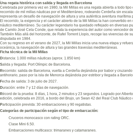
Una regata histórica con salida y llegada en Barcelona
Celebrada por primera vez en 1980, la Mil Millas es una regata abierta a todo tipo
recorrido de mil millas náuticas por el Mediterráneo, rodeando Cerdeña sin escala
representa un desafío de navegación de altura y una auténtica aventura marítima 
El recorrido, la exigencia y el carácter abierto de la Mil Millas la han convertido 
náutico mediterráneo. Su carácter legendario ha quedado reflejado en diversas p
de Camilo José Cela Conde, que relata la experiencia del autor como vencedor de
También Más allá del horizonte, de Rafel Torrent Llopis, recoge las vivencias de su 
disputada en 1984.
Con su regreso en el verano de 2027, la Mil Millas inicia una nueva etapa y refuer
oceánica, la navegación de altura y las grandes travesías mediterráneas.
Ficha técnica de la Mil Millas
D
istancia: 1.000 millas náuticas (aprox. 1.850 km)
S
alida y llegada: Port Olímpic de Barcelona.
R
ecorrido: salida de Barcelona, vuelta a Cerdeña dejándola por babor y cruzando 
antihorario, paso por la isla de Menorca dejándola por estribor y llegada a Barcelo
F
echa de salida: 3 de julio de 2027.
D
uración: entre 7 y 12 días de navegación.
R
écord de la prueba: 8 días, 1 hora, 2 minutos y 23 segundos. Logrado por Alberto
edición, celebrada en 2016, a bordo del Brujo, un Swan 42 del Real Club Náutico 
P
articipación prevista: 30 embarcaciones y 90 regatistas.
Categorías de participación según el tipo de embarcación:
Cruceros monocasco con rating ORC.
Clase Mini 6.50.
Embarcaciones multicasco: trimaranes y catamaranes.