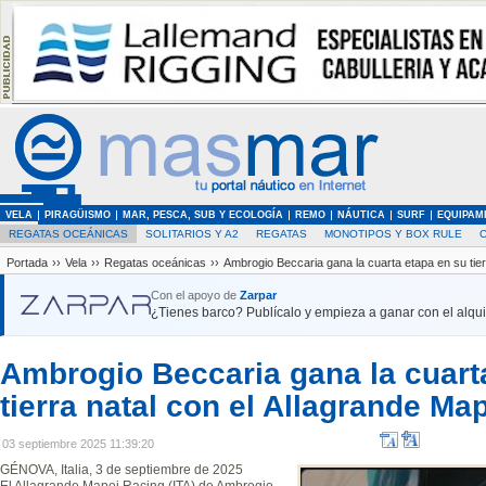
VELA
PIRAGÜISMO
MAR, PESCA, SUB Y ECOLOGÍA
REMO
NÁUTICA
SURF
EQUIPAM
REGATAS OCEÁNICAS
SOLITARIOS Y A2
REGATAS
MONOTIPOS Y BOX RULE
Portada
››
Vela
››
Regatas oceánicas
››
Ambrogio Beccaria gana la cuarta etapa en su tier
Con el apoyo de
Zarpar
¿Tienes barco? Publícalo y empieza a ganar con el alquil
Ambrogio Beccaria gana la cuart
tierra natal con el Allagrande Ma
03 septiembre 2025 11:39:20
GÉNOVA, Italia, 3 de septiembre de 2025
El Allagrande Mapei Racing (ITA) de Ambrogio