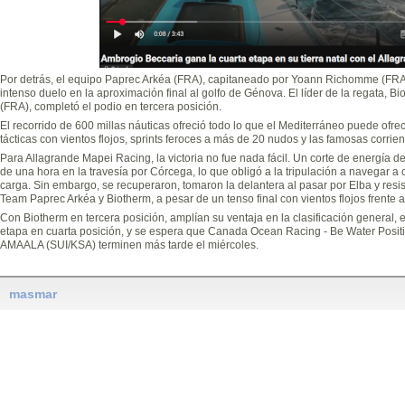
Por detrás, el equipo Paprec Arkéa (FRA), capitaneado por Yoann Richomme (FRA)
intenso duelo en la aproximación final al golfo de Génova. El líder de la regata, B
(FRA), completó el podio en tercera posición.
El recorrido de 600 millas náuticas ofreció todo lo que el Mediterráneo puede ofrec
tácticas con vientos flojos, sprints feroces a más de 20 nudos y las famosas corrien
Para Allagrande Mapei Racing, la victoria no fue nada fácil. Un corte de energía d
de una hora en la travesía por Córcega, lo que obligó a la tripulación a navegar a
carga. Sin embargo, se recuperaron, tomaron la delantera al pasar por Elba y resist
Team Paprec Arkéa y Biotherm, a pesar de un tenso final con vientos flojos frente a 
Con Biotherm en tercera posición, amplían su ventaja en la clasificación general, 
etapa en cuarta posición, y se espera que Canada Ocean Racing - Be Water Posi
AMAALA (SUI/KSA) terminen más tarde el miércoles.
masmar