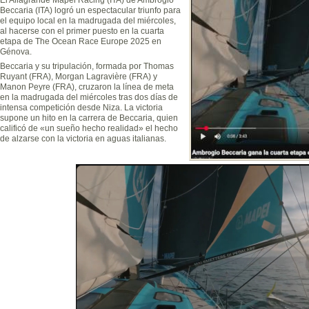
Beccaria (ITA) logró un espectacular triunfo para
el equipo local en la madrugada del miércoles,
al hacerse con el primer puesto en la cuarta
etapa de The Ocean Race Europe 2025 en
Génova.
Beccaria y su tripulación, formada por Thomas
Ruyant (FRA), Morgan Lagravière (FRA) y
Manon Peyre (FRA), cruzaron la línea de meta
en la madrugada del miércoles tras dos días de
intensa competición desde Niza. La victoria
supone un hito en la carrera de Beccaria, quien
calificó de «un sueño hecho realidad» el hecho
de alzarse con la victoria en aguas italianas.