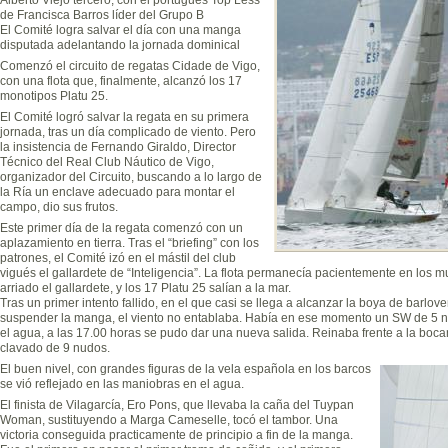
de Francisca Barros líder del Grupo B
El Comité logra salvar el día con una manga
disputada adelantando la jornada dominical
Comenzó el circuito de regatas Cidade de Vigo,
con una flota que, finalmente, alcanzó los 17
monotipos Platu 25.
El Comité logró salvar la regata en su primera
jornada, tras un día complicado de viento. Pero
la insistencia de Fernando Giraldo, Director
Técnico del Real Club Náutico de Vigo,
organizador del Circuito, buscando a lo largo de
la Ría un enclave adecuado para montar el
campo, dio sus frutos.
Este primer día de la regata comenzó con un
aplazamiento en tierra. Tras el “briefing” con los
patrones, el Comité izó en el mástil del club
vigués el gallardete de “Inteligencia”. La flota permanecía pacientemente en los mu
arriado el gallardete, y los 17 Platu 25 salían a la mar.
Tras un primer intento fallido, en el que casi se llega a alcanzar la boya de barlove
suspender la manga, el viento no entablaba. Había en ese momento un SW de 5 n
el agua, a las 17.00 horas se pudo dar una nueva salida. Reinaba frente a la boca
clavado de 9 nudos.
El buen nivel, con grandes figuras de la vela española en los barcos
se vió reflejado en las maniobras en el agua.
El finista de Vilagarcía, Ero Pons, que llevaba la caña del Tuypan
Woman, sustituyendo a Marga Cameselle, tocó el tambor. Una
victoria conseguida practicamente de principio a fin de la manga.