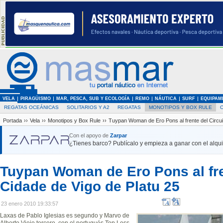
VELA
PIRAGÜISMO
MAR, PESCA, SUB Y ECOLOGÍA
REMO
NÁUTICA
SURF
EQUIPAM
REGATAS OCEÁNICAS
SOLITARIOS Y A2
REGATAS
MONOTIPOS Y BOX RULE
Portada
››
Vela
››
Monotipos y Box Rule
››
Tuypan Woman de Ero Pons al frente del Circui
Con el apoyo de
Zarpar
¿Tienes barco? Publícalo y empieza a ganar con el alquil
Tuypan Woman de Ero Pons al fre
Cidade de Vigo de Platu 25
23 enero 2010 19:33:57
Laxas de Pablo Iglesias es segundo y Marvo de
Alberto Viejo tercero, con el portugués Top Less