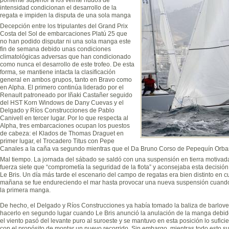
intensidad condicionan el desarrollo de la
regata e impiden la disputa de una sola manga
Decepción entre los tripulantes del Grand Prix
Costa del Sol de embarcaciones Platú 25 que
no han podido disputar ni una sola manga este
fin de semana debido unas condiciones
climatológicas adversas que han condicionado
como nunca el desarrollo de este trofeo. De esta
forma, se mantiene intacta la clasificación
general en ambos grupos, tanto en Bravo como
en Alpha. El primero continúa liderado por el
Renault patroneado por Iñaki Castañer seguido
del HST Korn Windows de Dany Cuevas y el
Delgado y Ríos Construcciones de Pablo
Canivell en tercer lugar. Por lo que respecta al
Alpha, tres embarcaciones ocupan los puestos
de cabeza: el Klados de Thomas Draguet en
primer lugar, el Trocadero Titus con Pepe
Canales a la caña va segundo mientras que el Da Bruno Corso de Pepequín Orbane
Mal tiempo. La jornada del sábado se saldó con una suspensión en tierra motivad
fuerza siete que “comprometía la seguridad de la flota” y aconsejaba esta decisión,
Le Bris. Un día más tarde el escenario del campo de regatas era bien distinto en cu
mañana se fue endureciendo el mar hasta provocar una nueva suspensión cuando 
la primera manga.
De hecho, el Delgado y Ríos Construcciones ya había tomado la baliza de barlove
hacerlo en segundo lugar cuando Le Bris anunció la anulación de la manga debido 
el viento pasó del levante puro al suroeste y se mantuvo en esta posición lo sufic
con el propósito de montar un nuevo recorrido. Sin embargo, mientras todo esto su