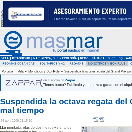
VELA
PIRAGÜISMO
MAR, PESCA, SUB Y ECOLOGÍA
REMO
NÁUTICA
SURF
EQUIPAM
REGATAS OCEÁNICAS
SOLITARIOS Y A2
REGATAS
MONOTIPOS Y BOX RULE
Portada
››
Vela
››
Monotipos y Box Rule
››
Suspendida la octava regata del Grand Prix por
Con el apoyo de
Zarpar
¿Tienes barco? Publícalo y empieza a ganar con el alquil
Suspendida la octava regata del 
mal tiempo
26 abril 2009 21:15:30
Mar montada, olas de dos metros y viento de
poniente superior a los veinte nudos de