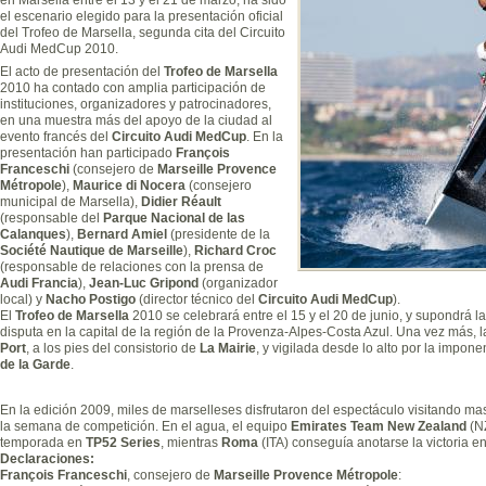
el escenario elegido para la presentación oficial
del Trofeo de Marsella, segunda cita del Circuito
Audi MedCup 2010.
El acto de presentación del
Trofeo de Marsella
2010 ha contado con amplia participación de
instituciones, organizadores y patrocinadores,
en una muestra más del apoyo de la ciudad al
evento francés del
Circuito Audi MedCup
. En la
presentación han participado
François
Franceschi
(consejero de
Marseille Provence
Métropole
),
Maurice di Nocera
(consejero
municipal de Marsella),
Didier Réault
(responsable del
Parque Nacional de las
Calanques
),
Bernard Amiel
(presidente de la
Société Nautique de Marseille
),
Richard Croc
(responsable de relaciones con la prensa de
Audi Francia
),
Jean-Luc Gripond
(organizador
local) y
Nacho Postigo
(director técnico del
Circuito Audi MedCup
).
El
Trofeo de Marsella
2010 se celebrará entre el 15 y el 20 de junio, y supondrá l
disputa en la capital de la región de la Provenza-Alpes-Costa Azul. Una vez más, 
Port
, a los pies del consistorio de
La Mairie
, y vigilada desde lo alto por la impon
de la Garde
.
En la edición 2009, miles de marselleses disfrutaron del espectáculo visitando m
la semana de competición. En el agua, el equipo
Emirates Team New Zealand
(NZ
temporada en
TP52 Series
, mientras
Roma
(ITA) conseguía anotarse la victoria e
Declaraciones:
François Franceschi
, consejero de
Marseille Provence Métropole
: