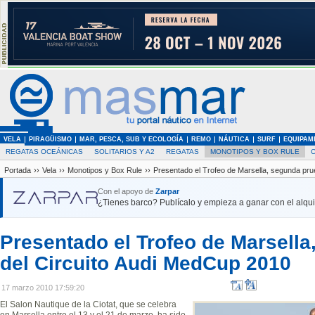
VELA
PIRAGÜISMO
MAR, PESCA, SUB Y ECOLOGÍA
REMO
NÁUTICA
SURF
EQUIPAM
REGATAS OCEÁNICAS
SOLITARIOS Y A2
REGATAS
MONOTIPOS Y BOX RULE
Portada
››
Vela
››
Monotipos y Box Rule
››
Presentado el Trofeo de Marsella, segunda pru
Con el apoyo de
Zarpar
¿Tienes barco? Publícalo y empieza a ganar con el alquil
Presentado el Trofeo de Marsell
del Circuito Audi MedCup 2010
17 marzo 2010 17:59:20
El Salon Nautique de la Ciotat, que se celebra
en Marsella entre el 13 y el 21 de marzo, ha sido