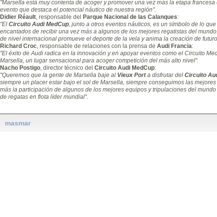
"Marsella está muy contenta de acoger y promover una vez más la etapa francesa d
evento que destaca el potencial náutico de nuestra región".
Didier Réault
, responsable del
Parque Nacional de las Calanques
:
"El
Circuito Audi MedCup
, junto a otros eventos náuticos, es un símbolo de lo qu
encantados de recibir una vez más a algunos de los mejores regatistas del mundo.
de nivel internacional promueve el deporte de la vela y anima la creación de futu
Richard Croc
, responsable de relaciones con la prensa de
Audi Francia
:
"El éxito de Audi radica en la innovación y en apoyar eventos como el Circuito Me
Marsella, un lugar sensacional para acoger competición del más alto nivel".
Nacho Postigo
, director técnico del
Circuito Audi MedCup
:
"Queremos que la gente de Marsella baje al
Vieux Port
a disfrutar del
Circuito A
siempre un placer estar bajo el sol de Marsella, siempre conseguimos las mejores
más la participación de algunos de los mejores equipos y tripulaciones del mundo e
de regatas en flota líder mundial".
masmar