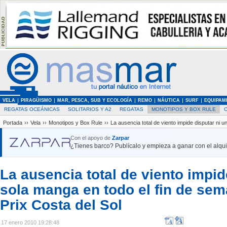
VELA
PIRAGÜISMO
MAR, PESCA, SUB Y ECOLOGÍA
REMO
NÁUTICA
SURF
EQUIPAM
REGATAS OCEÁNICAS
SOLITARIOS Y A2
REGATAS
MONOTIPOS Y BOX RULE
Portada
››
Vela
››
Monotipos y Box Rule
››
La ausencia total de viento impide disputar ni 
Con el apoyo de
Zarpar
¿Tienes barco? Publícalo y empieza a ganar con el alquil
La ausencia total de viento impid
sola manga en todo el fin de se
Prix Costa del Sol
17 enero 2010 19:28:48