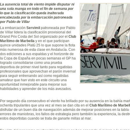
La ausencia total de viento impide disputar ni
una sola manga en todo el fin de semana por
lo que la clasificación queda inalterada
encabezada por la embarcación patroneada
por Pablo de Villar
La embarcación
Servimil
patroneada por Pablo
de Villar lidera la clasificación provisional del
Grand Prix Costa del Sol organizado por el
Club
Marítimo de Marbella
y en el que participan
quince unidades Platú 25 lo que supone la flota
más numerosa de esta clase en Andalucía. Con
dos ediciones a sus espaldas y el horizonte de
la Copa de España en pocas semanas el GP ha
logrado consolidarse como una prueba
deportiva de primer nivel tanto para regatistas
profesionales que aprovechan el parón invernal
para seguir entrenando así como regatistas
amateur que han visto en este circuito una
oportunidad inmejorable para mejorar sus
habilidades y aprender de los más avezados.
Por segundo día consecutivo el viento ha brillado por su ausencia en la bahía marb
ochenta tripulantes que una vez al mes se dan cita en el
Club Marítimo de Marbel
disfrutar de un buen día de navegación además de mejorar posiciones en la tabla
errores de maniobras, los fallos de estrategia pero también la experiencia, la des
estos deportistas cuando se trata de ganarle millas al mar.