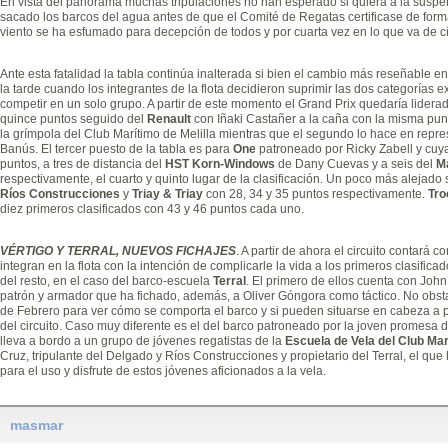
En vista del panorama muchas tripulaciones no han esperado si quiera a la suspen
sacado los barcos del agua antes de que el Comité de Regatas certificase de forma 
viento se ha esfumado para decepción de todos y por cuarta vez en lo que va de ci
Ante esta fatalidad la tabla continúa inalterada si bien el cambio más reseñable en 
la tarde cuando los integrantes de la flota decidieron suprimir las dos categorías 
competir en un solo grupo. A partir de este momento el Grand Prix quedaría lidera
quince puntos seguido del
Renault
con Iñaki Castañer a la caña con la misma punt
la grímpola del Club Marítimo de Melilla mientras que el segundo lo hace en repr
Banús. El tercer puesto de la tabla es para
One
patroneado por Ricky Zabell y cuy
puntos, a tres de distancia del
HST Korn-Windows
de Dany Cuevas y a seis del
M
respectivamente, el cuarto y quinto lugar de la clasificación. Un poco más alejado
Ríos Construcciones
y
Triay & Triay
con 28, 34 y 35 puntos respectivamente.
Tro
diez primeros clasificados con 43 y 46 puntos cada uno.
VÉRTIGO Y TERRAL, NUEVOS FICHAJES
. A partir de ahora el circuito contar
integran en la flota con la intención de complicarle la vida a los primeros clasifica
del resto, en el caso del barco-escuela
Terral
. El primero de ellos cuenta con Jo
patrón y armador que ha fichado, además, a Oliver Góngora como táctico. No obsta
de Febrero para ver cómo se comporta el barco y si pueden situarse en cabeza a 
del circuito. Caso muy diferente es el del barco patroneado por la joven promesa d
lleva a bordo a un grupo de jóvenes regatistas de la
Escuela de Vela del Club Mar
Cruz, tripulante del Delgado y Ríos Construcciones y propietario del Terral, el q
para el uso y disfrute de estos jóvenes aficionados a la vela.
masmar