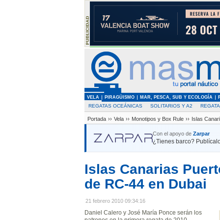
VELA
PIRAGÜISMO
MAR, PESCA, SUB Y ECOLOGÍA
REGATAS OCEÁNICAS
SOLITARIOS Y A2
REGAT
Portada
››
Vela
››
Monotipos y Box Rule
››
Islas Canar
Con el apoyo de
Zarpar
¿Tienes barco? Publícalo
Islas Canarias Puer
de RC-44 en Dubai
21 febrero 2010 09:34:16
Daniel Calero y José María Ponce serán los
patrones en la primera regata de 2010