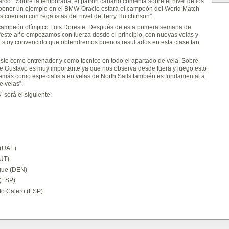
rco”. Sobre la temporada, el patrón canario comenta sobre el nivel de los
r poner un ejemplo en el BMW-Oracle estará el campeón del World Match
 cuentan con regatistas del nivel de Terry Hutchinson”.
 bicampeón olímpico Luis Doreste. Después de esta primera semana de
este año empezamos con fuerza desde el principio, con nuevas velas y
Estoy convencido que obtendremos buenos resultados en esta clase tan
te como entrenador y como técnico en todo el apartado de vela. Sobre
de Gustavo es muy importante ya que nos observa desde fuera y luego esto
además como especialista en velas de North Sails también es fundamental a
e velas”.
 será el siguiente:
 (UAE)
AUT)
gue (DEN)
 (ESP)
to Calero (ESP)