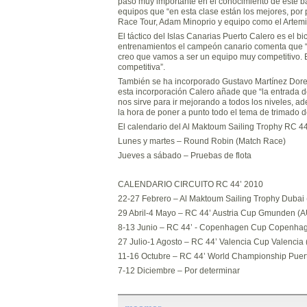
paso muy importante en el conocimiento de este ba
equipos que “en esta clase están los mejores, po
Race Tour, Adam Minoprio y equipo como el Artemis
El táctico del Islas Canarias Puerto Calero es el
entrenamientos el campeón canario comenta que “
creo que vamos a ser un equipo muy competitivo. 
competitiva”.
También se ha incorporado Gustavo Martínez Dores
esta incorporación Calero añade que “la entrada 
nos sirve para ir mejorando a todos los niveles, 
la hora de poner a punto todo el tema de trimado d
El calendario del Al Maktoum Sailing Trophy RC 44’
Lunes y martes – Round Robin (Match Race)
Jueves a sábado – Pruebas de flota
CALENDARIO CIRCUITO RC 44’ 2010
22-27 Febrero – Al Maktoum Sailing Trophy Dubai
29 Abril-4 Mayo – RC 44’ Austria Cup Gmunden (
8-13 Junio – RC 44’ - Copenhagen Cup Copenha
27 Julio-1 Agosto – RC 44’ Valencia Cup Valencia
11-16 Octubre – RC 44’ World Championship Puer
7-12 Diciembre – Por determinar