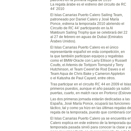
La regata árabe es el estreno del circuito de RC
44’ 2010
El Islas Canarias Puerto Calero Sailing Team,
patroneado por Daniel Calero y José María
Ponce, estrena la temporada 2010 abriendo el
Circuito de RC 44’ participando en la Al
Maktoum Sailing Trophy que se celebrará del 22
al 27 de febrero en aguas de Dubai (Emiratos
Árabes Unidos).
El Islas Canarias Puerto Calero es el único
representante español en esta competición, en
la que también participan equipos y regatistas
como el BMW-Oracle con Larry Ellison y Russell
Coutts, el Artemis de Torbjorn Tornqvist y Terry
Hutchinson, el Team Ceeref de Rod Daves o el
Team Aqua de Chris Bake y Cameron Appleton
o el Katusha de Paul Cayard, entre otros.
Tras participar en el circuito RC 44 en 2009 el Isl
primeros puestos, aunque el año pasado ya subió al 
puertas, cuarto, en match race en Portoroz (Eslove
Las dos primeras jornada estarán dedicadas a las 
España, José María Ponce, ocupará las funciones 
táctico, tal y como ya hizo en las últimas regatas 
regata de la temporada, puesto que combinará con
El Islas Canarias Puerto Calero ya se encuentra e
Calero explica en este estreno de la temporada que
temporada pasada sirvió para conocer la clase y