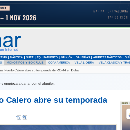
REMO
NÁUTICA
SURF
EQUIPAMIENTO
OPINIÓN
GALERÍAS
APUNTES NÁUTICOS
GUÍ
AS
MONOTIPOS Y BOX RULE
COPA AMERICA
VELA LIGERA
VELA CLÁSICA Y TRA
ias Puerto Calero abre su temporada de RC-44 en Dubai
 y empieza a ganar con el alquiler.
to Calero abre su temporada