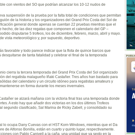
le con vientos del SO que podrían alcanzar los 10-12 nudos de
eva suspensión de la prueba por la falta total de condiciones que permitan
l guión de la historia y los organizadores del Grand Prix Costa del Sol de
sificación general donde apenas se cuentan 22 pruebas mientras que el
e hecho, de las diez regatas que componen el calendario del GP –
odido disputarse 5 trofeos, los de diciembre, febrero, marzo, abril y mayo.
de vista meteorológico y, por supuesto, deportivo.
 favorable y todo parece indicar que la flota de quince barcos que
esquitarse de tanta fatalidad y celebrar el final de la temporada
unio cierra la tercera temporada del Grand Prix Costa del Sol organizado
ción del regatista malagueño Iñaki Castañer. Tres años han bastado para
ólidas del calendario y un circuito idóneo para regatistas amateurs y
a mantenerse en forma durante los meses invernales.
Castañer se alzará mañana con la victoria final tras una temporada donde
rtes. A esto hay que añadir dos victorias en los dos últimos Trofeos
al segundo clasificado, Sal Marina de Ricky Zabell, y consolidado su
sional lo ocupa Dany Cuevas con el HST Korn-Windows, mientras que el Da
 de Alfonso Bonilla, están en cuarto y quinto lugar, respectivamente.
cciones con Pablo Canivell a la caña, una unidad que va sexto en la