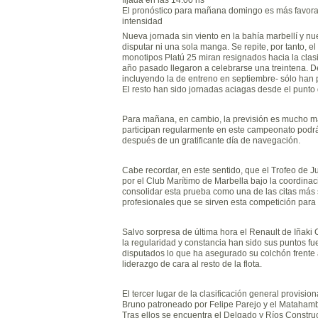
El pronóstico para mañana domingo es más favorab
intensidad
Nueva jornada sin viento en la bahía marbellí y nu
disputar ni una sola manga. Se repite, por tanto, e
monotipos Platú 25 miran resignados hacia la cla
año pasado llegaron a celebrarse una treintena. D
incluyendo la de entreno en septiembre- sólo han p
El resto han sido jornadas aciagas desde el punto 
Para mañana, en cambio, la previsión es mucho más
participan regularmente en este campeonato podrá d
después de un gratificante día de navegación.
Cabe recordar, en este sentido, que el Trofeo de J
por el Club Marítimo de Marbella bajo la coordina
consolidar esta prueba como una de las citas más s
profesionales que se sirven esta competición par
Salvo sorpresa de última hora el Renault de Iñaki 
la regularidad y constancia han sido sus puntos fue
disputados lo que ha asegurado su colchón frente 
liderazgo de cara al resto de la flota.
El tercer lugar de la clasificación general provi
Bruno patroneado por Felipe Parejo y el Matahambre
Tras ellos se encuentra el Delgado y Ríos Constru