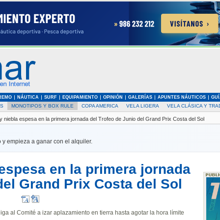
REMO
NÁUTICA
SURF
EQUIPAMIENTO
OPINIÓN
GALERÍAS
APUNTES NÁUTICOS
GUÍ
AS
MONOTIPOS Y BOX RULE
COPA AMERICA
VELA LIGERA
VELA CLÁSICA Y TRA
 niebla espesa en la primera jornada del Trofeo de Junio del Grand Prix Costa del Sol
 y empieza a ganar con el alquiler.
espesa en la primera jornada
del Grand Prix Costa del Sol
iga al Comité a izar aplazamiento en tierra hasta agotar la hora límite