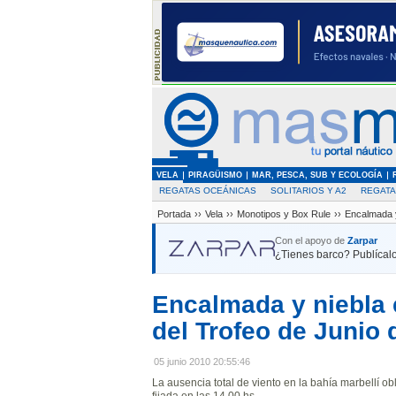
VELA
PIRAGÜISMO
MAR, PESCA, SUB Y ECOLOGÍA
REGATAS OCEÁNICAS
SOLITARIOS Y A2
REGAT
Portada
››
Vela
››
Monotipos y Box Rule
››
Encalmada y
Con el apoyo de
Zarpar
¿Tienes barco? Publícalo
Encalmada y niebla 
del Trofeo de Junio 
05 junio 2010 20:55:46
La ausencia total de viento en la bahía marbellí obl
fijada en las 14.00 hs