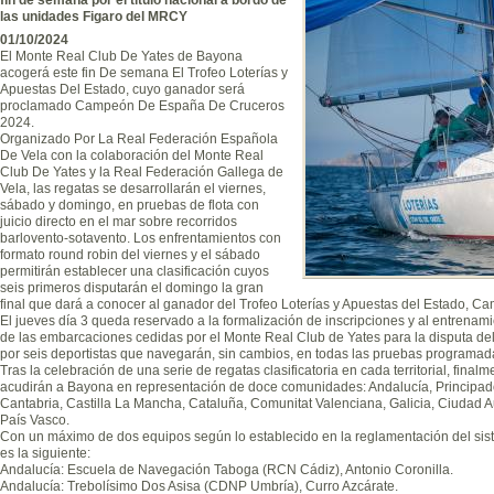
las unidades Figaro del MRCY
01/10/2024
El Monte Real Club De Yates de Bayona
acogerá este fin De semana El Trofeo Loterías y
Apuestas Del Estado, cuyo ganador será
proclamado Campeón De España De Cruceros
2024.
Organizado Por La Real Federación Española
De Vela con la colaboración del Monte Real
Club De Yates y la Real Federación Gallega de
Vela, las regatas se desarrollarán el viernes,
sábado y domingo, en pruebas de flota con
juicio directo en el mar sobre recorridos
barlovento-sotavento. Los enfrentamientos con
formato round robin del viernes y el sábado
permitirán establecer una clasificación cuyos
seis primeros disputarán el domingo la gran
final que dará a conocer al ganador del Trofeo Loterías y Apuestas del Estado, 
El jueves día 3 queda reservado a la formalización de inscripciones y al entrenamie
de las embarcaciones cedidas por el Monte Real Club de Yates para la disputa del
por seis deportistas que navegarán, sin cambios, en todas las pruebas programad
Tras la celebración de una serie de regatas clasificatoria en cada territorial, fina
acudirán a Bayona en representación de doce comunidades: Andalucía, Principado
Cantabria, Castilla La Mancha, Cataluña, Comunitat Valenciana, Galicia, Ciudad 
País Vasco.
Con un máximo de dos equipos según lo establecido en la reglamentación del sistema
es la siguiente:
Andalucía: Escuela de Navegación Taboga (RCN Cádiz), Antonio Coronilla.
Andalucía: Trebolísimo Dos Asisa (CDNP Umbría), Curro Azcárate.