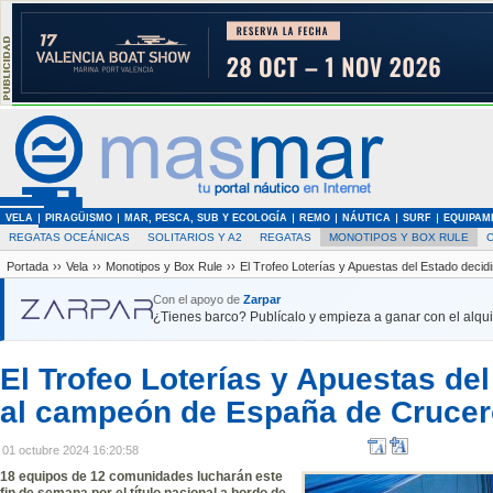
VELA
PIRAGÜISMO
MAR, PESCA, SUB Y ECOLOGÍA
REMO
NÁUTICA
SURF
EQUIPAM
REGATAS OCEÁNICAS
SOLITARIOS Y A2
REGATAS
MONOTIPOS Y BOX RULE
Portada
››
Vela
››
Monotipos y Box Rule
››
El Trofeo Loterías y Apuestas del Estado deci
Con el apoyo de
Zarpar
¿Tienes barco? Publícalo y empieza a ganar con el alquil
El Trofeo Loterías y Apuestas del
al campeón de España de Crucer
01 octubre 2024 16:20:58
18 equipos de 12 comunidades lucharán este
fin de semana por el título nacional a bordo de