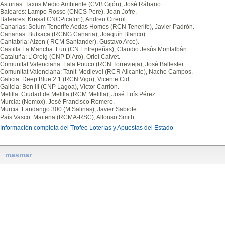
Asturias: Taxus Medio Ambiente (CVB Gijón), José Rábano.
Baleares: Lampo Rosso (CNCS Pere), Joan Jofre.
Baleares: Kresal CNCPicafort), Andreu Cirerol.
Canarias: Solum Tenerife Aedas Homes (RCN Tenerife), Javier Padrón.
Canarias: Butxaca (RCNG Canaria), Joaquín Blanco).
Cantabria: Aizen ( RCM Santander), Gustavo Arce).
Castilla La Mancha: Fun (CN Entrepeñas), Claudio Jesús Montalbán.
Cataluña: L’Oreig (CNP D’Aro), Oriol Calvet.
Comunitat Valenciana: Fala Pouco (RCN Torrevieja), José Ballester.
Comunitat Valenciana: Tanit-Medievel (RCR Alicante), Nacho Campos.
Galicia: Deep Blue 2.1 (RCN Vigo), Vicente Cid.
Galicia: Bon III (CNP Lagoa), Víctor Carrión.
Melilla: Ciudad de Melilla (RCM Melilla), José Luís Pérez.
Murcia: (Nemox), José Francisco Romero.
Murcia: Fandango 300 (M Salinas), Javier Sabiote.
País Vasco: Maitena (RCMA-RSC), Alfonso Smith.
Información completa del Trofeo Loterías y Apuestas del Estado
masmar