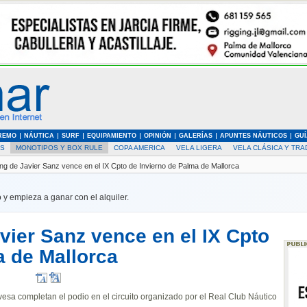
REMO
NÁUTICA
SURF
EQUIPAMIENTO
OPINIÓN
GALERÍAS
APUNTES NÁUTICOS
GUÍ
AS
MONOTIPOS Y BOX RULE
COPA AMERICA
VELA LIGERA
VELA CLÁSICA Y TRA
ing de Javier Sanz vence en el IX Cpto de Invierno de Palma de Mallorca
 y empieza a ganar con el alquiler.
vier Sanz vence en el IX Cpto
a de Mallorca
a completan el podio en el circuito organizado por el Real Club Náutico