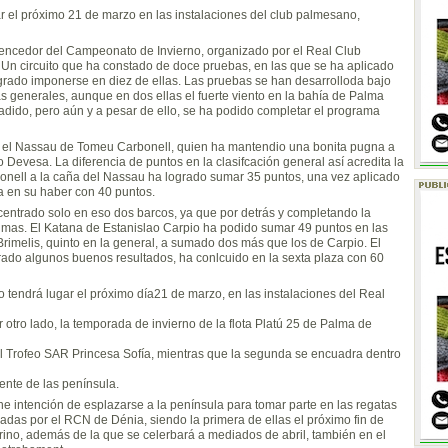
ar el próximo 21 de marzo en las instalaciones del club palmesano,
encedor del Campeonato de Invierno, organizado por el Real Club
Un circuito que ha constado de doce pruebas, en las que se ha aplicado
ogrado imponerse en diez de ellas. Las pruebas se han desarrolloda bajo
 generales, aunque en dos ellas el fuerte viento en la bahía de Palma
añadido, pero aún y a pesar de ello, se ha podido completar el programa
ra el Nassau de Tomeu Carbonell, quien ha mantendio una bonita pugna a
Devesa. La diferencia de puntos en la clasifcación general así acredita la
bonell a la caña del Nassau ha logrado sumar 35 puntos, una vez aplicado
a en su haber con 40 puntos.
 centrado solo en eso dos barcos, ya que por detrás y completando la
ínimas. El Katana de Estanislao Carpio ha podido sumar 49 puntos en las
Brimelis, quinto en la general, a sumado dos más que los de Carpio. El
rado algunos buenos resultados, ha conlcuido en la sexta plaza con 60
tendrá lugar el próximo día21 de marzo, en las instalaciones del Real
 otro lado, la temporada de invierno de la flota Platú 25 de Palma de
l Trofeo SAR Princesa Sofía, mientras que la segunda se encuadra dentro
ente de las península.
e intención de esplazarse a la península para tomar parte en las regatas
zadas por el RCN de Dénia, siendo la primera de ellas el próximo fin de
ino, además de la que se celerbará a mediados de abril, también en el