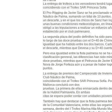
La entrega de trofeos a los vencedores tendrá lug
coincidiendo con el Trofeo SAR Princesa Sofia
El Pro-Rigging de Javier Sanz se ha proclamado v
Náutico de Palma, sumando un total de 10 puntos. 
un descarte, y en el que los chicos de Sanz han l
unas buenas condiciones meteorológicas, en líneas
obligó a las tripulaciones a realizar un esfuerzo 
establecido por el club palmesano.
La segunda plaza del podio definitivo ha sido pa
lo largo de las doce pruebas con el D+40 de Chimo 
igualdad que ha habido entre los dos barcos. Car
el descarte, mientras que Devesa y su D+40 cuent
Pero esa igualdad entre la flota palmesa no se ha
clasificación genreral, las diferencias han sido m
doce pruebas, mientras que el Petrusca de Javier 
Nova de Jorge Forteza aún y a pesar de haber log
puntos.
La entrega de premios del Campeonato de Invierno 
Club Náutico de Palma,
coincidiendo con el Trofeo SAR Princesa Sofía. Por
Mallorca concluirá con dos
pruebas. La primera de ellas enmarcada dentro de
de la Hublot Palmavela. En ambas
citas se espera poder contar con unidades proveni
También hay que destacar que la flota palmesa tien
de la Comuntiat Valenciana, entre ellas las organi
semana, dentro del I Trofeo Marina Alta-Mundo Mar