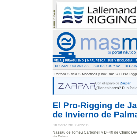
VELA
PIRAGÜISMO
MAR, PESCA, SUB Y ECOLOGÍA
REGATAS OCEÁNICAS
SOLITARIOS Y A2
REGAT
Portada
››
Vela
››
Monotipos y Box Rule
››
El Pro-Rigg
Con el apoyo de
Zarpar
¿Tienes barco? Publícalo
El Pro-Rigging de Ja
de Invierno de Palm
10 marzo 2010 20:22:19
Nassau de Tomeu Carbonell y D+40 de Chimo Deves
de Palma