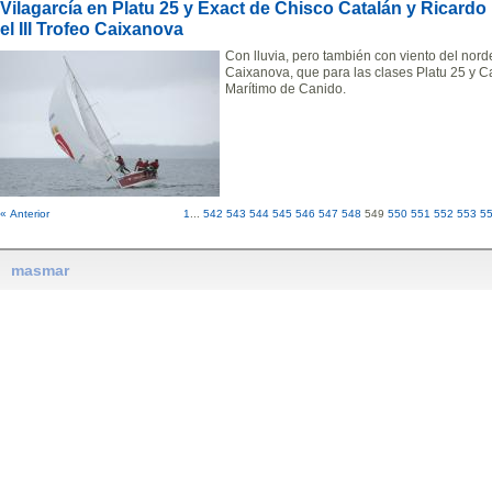
Vilagarcía en Platu 25 y Exact de Chisco Catalán y Ricar
el III Trofeo Caixanova
Con lluvia, pero también con viento del nordes
Caixanova, que para las clases Platu 25 y C
Marítimo de Canido.
« Anterior
1
...
542
543
544
545
546
547
548
549
550
551
552
553
5
masmar