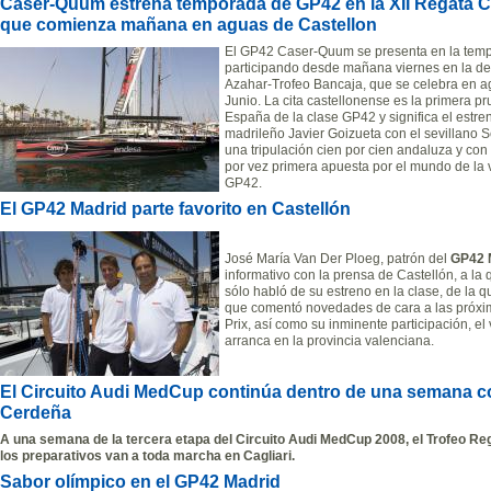
Caser-Quum estrena temporada de GP42 en la XII Regata C
que comienza mañana en aguas de Castellon
El GP42 Caser-Quum se presenta en la tempo
participando desde mañana viernes en la de
Azahar-Trofeo Bancaja, que se celebra en a
Junio. La cita castellonense es la primera 
España de la clase GP42 y significa el estr
madrileño Javier Goizueta con el sevillano 
una tripulación cien por cien andaluza y co
por vez primera apuesta por el mundo de la 
GP42.
El GP42 Madrid parte favorito en Castellón
José María Van Der Ploeg, patrón del
GP42 
informativo con la prensa de Castellón, a la
sólo habló de su estreno en la clase, de la qu
que comentó novedades de cara a las próxim
Prix, así como su inminente participación, e
arranca en la provincia valenciana.
El Circuito Audi MedCup continúa dentro de una semana co
Cerdeña
A una semana de la tercera etapa del Circuito Audi MedCup 2008, el Trofeo Regió
los preparativos van a toda marcha en Cagliari.
Sabor olímpico en el GP42 Madrid