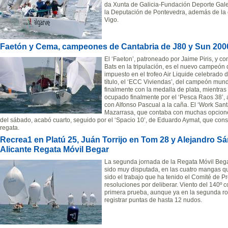
da Xunta de Galicia-Fundación Deporte Gale
la Deputación de Pontevedra, además de la c
Vigo.
Faetón y Cema, campeones de Cantabria de J80 y Sun 200
El ‘Faeton’, patroneado por Jaime Piris, y c
Bats en la tripulación, es el nuevo campeón 
impuesto en el trofeo Air Liquide celebrado d
título, el ‘ECC Viviendas’, del campeón mund
finalmente con la medalla de plata, mientras 
ocupado finalmente por el ‘Pesca Raos 38’, 
con Alfonso Pascual a la caña. El ‘Work San
Mazarrasa, que contaba con muchas opcione
del sábado, acabó cuarto, seguido por el ‘Spacio 10’, de Eduardo Aymat, que consigu
regata.
Recrea1 en Platú 25, Juán Torrijo en Tom 28 y Alejandro Sá
Alicante Regata Móvil Begar
La segunda jornada de la Regata Móvil Beg
sido muy disputada, en las cuatro mangas q
sido el trabajo que ha tenido el Comité de Pro
resoluciones por deliberar. Viento del 140º c
primera prueba, aunque ya en la segunda rol
registrar puntas de hasta 12 nudos.