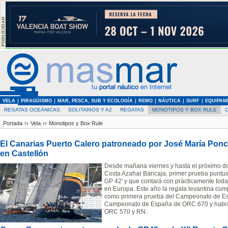
VELA
PIRAGÜISMO
MAR, PESCA, SUB Y ECOLOGÍA
REMO
NÁUTICA
SURF
EQUIPAM
REGATAS OCEÁNICAS
SOLITARIOS Y A2
REGATAS
MONOTIPOS Y BOX RULE
Portada
››
Vela
››
Monotipos y Box Rule
El Canarias Puerto Calero patroneado por José María Ponc
en Castellón
Desde mañana viernes y hasta el próximo do
Costa Azahar Bancaja, primer prueba puntu
GP 42' y que contará con prácticamente toda 
en Europa. Este año la regata levantina cum
como primera prueba del Campeonato de Es
Campeonato de España de ORC 670 y habrá p
ORC 570 y RN.