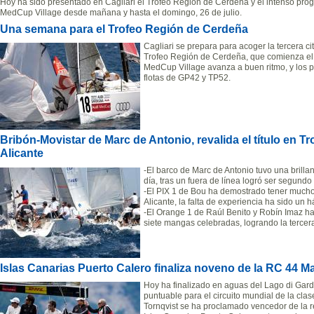
Hoy ha sido presentado en Cagliari el Trofeo Región de Cerdeña y el intenso pro
MedCup Village desde mañana y hasta el domingo, 26 de julio.
Una semana para el Trofeo Región de Cerdeña
Cagliari se prepara para acoger la tercera c
Trofeo Región de Cerdeña, que comienza el 
MedCup Village avanza a buen ritmo, y los 
flotas de GP42 y TP52.
Bribón-Movistar de Marc de Antonio, revalida el título en 
Alicante
-El barco de Marc de Antonio tuvo una brill
día, tras un fuera de línea logró ser segundo
-El PIX 1 de Bou ha demostrado tener mucho
Alicante, la falta de experiencia ha sido un 
-El Orange 1 de Raúl Benito y Robín Imaz h
siete mangas celebradas, logrando la tercer
Islas Canarias Puerto Calero finaliza noveno de la RC 44 Ma
Hoy ha finalizado en aguas del Lago di Gar
puntuable para el circuito mundial de la cla
Tornqvist se ha proclamado vencedor de la reg