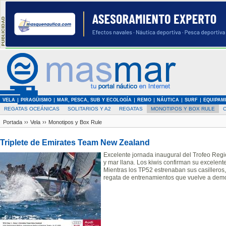
VELA
PIRAGÜISMO
MAR, PESCA, SUB Y ECOLOGÍA
REMO
NÁUTICA
SURF
EQUIPAM
REGATAS OCEÁNICAS
SOLITARIOS Y A2
REGATAS
MONOTIPOS Y BOX RULE
Portada
››
Vela
››
Monotipos y Box Rule
Triplete de Emirates Team New Zealand
Excelente jornada inaugural del Trofeo Reg
y mar llana. Los kiwis confirman su excelente
Mientras los TP52 estrenaban sus casilleros
regata de entrenamientos que vuelve a demost