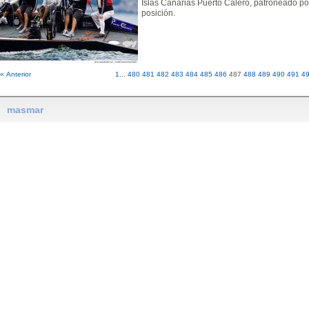
Islas Canarias Puerto Calero, patroneado po
posición.
« Anterior
1
...
480
481
482
483
484
485
486
487
488
489
490
491
4
masmar