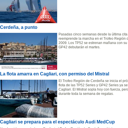
Cerdeña, a punto
Pasadas cinco semanas desde la última cita 
reemprende la marcha en el Trofeo Región d
2009. Los TP52 se estrenan mañana con su r
GP42 debutarán el martes.
La flota amarra en Cagliari, con permiso del Mistral
El Trofeo Región de Cerdeña se inicia el próx
flota de las TP52 Series y GP42 Series ya s
Cagliari. El Mistral sopla hoy con fuerza, per
durante toda la semana de regatas.
Cagliari se prepara para el espectáculo Audi MedCup