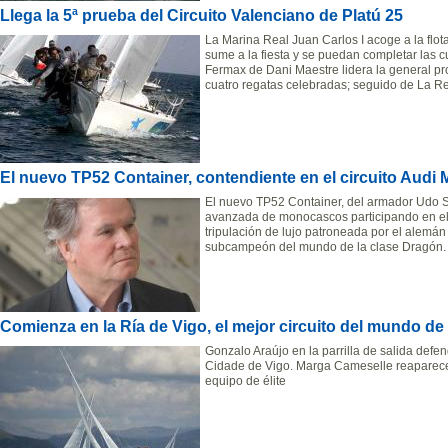
Llega la 5ª prueba del Circuito Valenciano de Platú 25
La Marina Real Juan Carlos I acoge a la flo
sume a la fiesta y se puedan completar las 
Fermax de Dani Maestre lidera la general p
cuatro regatas celebradas; seguido de La R
El nuevo TP52 Container, contendiente en el circuito Aud
El nuevo TP52 Container, del armador Udo S
avanzada de monocascos participando en el
tripulación de lujo patroneada por el alem
subcampeón del mundo de la clase Dragón.
Comienza en la Ría de Vigo, el mejor circuito del mundo de
Gonzalo Araújo en la parrilla de salida defe
Cidade de Vigo. Marga Cameselle reaparece
equipo de élite