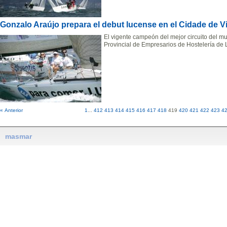
Gonzalo Araújo prepara el debut lucense en el Cidade de V
El vigente campeón del mejor circuito del m
Provincial de Empresarios de Hostelería de
« Anterior
1
...
412
413
414
415
416
417
418
419
420
421
422
423
4
masmar