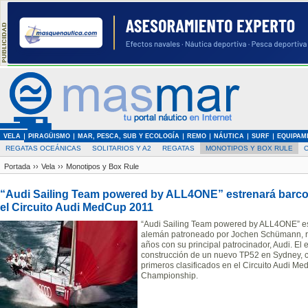
VELA
PIRAGÜISMO
MAR, PESCA, SUB Y ECOLOGÍA
REMO
NÁUTICA
SURF
EQUIPAM
REGATAS OCEÁNICAS
SOLITARIOS Y A2
REGATAS
MONOTIPOS Y BOX RULE
Portada
››
Vela
››
Monotipos y Box Rule
“Audi Sailing Team powered by ALL4ONE” estrenará barco y
el Circuito Audi MedCup 2011
“Audi Sailing Team powered by ALL4ONE” es
alemán patroneado por Jochen Schümann, re
años con su principal patrocinador, Audi. El
construcción de un nuevo TP52 en Sydney, co
primeros clasificados en el Circuito Audi M
Championship.