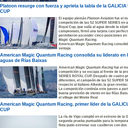
Platoon resurge con fuerza y aprieta la tabla de la GAL
CUP
El equipo alemán
Platoon Aviation
fue el m
competición de las 52 SUPER SERIES en agu
Royal Cup, que salía al agua desde la sépti
campeonato, firmó una tarjeta casi perfect
permitieron ascender cinco posiciones en l
Magic Quantum Racing
.
American Magic Quantum Racing consolida 
ventaja
American Magic Quantum Racing consolida su liderato en la
aguas de Rías Baixas
American Magic Quantum Racing
fue el m
competición y se escapa al frente de la p
SERIES ROYAL CUP. Después de cuatro pr
diferentes, el campeón de las 52 SUPER S
respecto al italiano
Alkedo
, la gran revela
La competición continúa este jueves a part
buena previsión de viento en las Rías Baixa
el village del Monte Real
American Magic Quantum Racing, primer líder de la GAL
CUP
La ría de Vigo cumplió en el estreno de 
segunda prueba puntuable para la tempor
flota pudo estrenar sus casilleros con dos