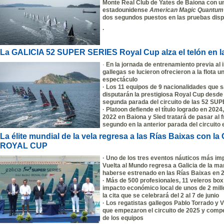
Monte Real Club de Yates de Baiona con un
estadounidense
American Magic Quantum
dos segundos puestos en las pruebas dis
.
La GALICIA 52 SUPER SERIES Royal Cup alza el telón en l
·
En la jornada de entrenamiento previa al i
gallegas se lucieron ofrecieron a la flota u
espectáculo
· Los 11 equipos de 9 nacionalidades que s
disputarán la prestigiosa Royal Cup desde
segunda parada del circuito de las 52 SU
· Platoon defiende el título logrado en 202
2022 en Baiona y Sled tratará de pasar al f
segundo en la anterior parada del circuito 
La élite mundial de la vela regresa a las Rías Baixas con
ROYAL CUP
· Uno de los tres eventos náuticos más im
Vuelta al Mundo regresa a Galicia de la ma
haberse estrenado en las Rías Baixas en 
· Más de 500 profesionales, 11 veleros box
impacto económico local de unos de 2 millo
la cita que se celebrará del 2 al 7 de junio
· Los regatistas gallegos Pablo Torrado y 
que empezaron el circuito de 2025 y compe
de los equipos