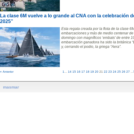
La clase 6M vuelve a lo grande al CNA con la celebración d
2025”
Esta regata creada por la flota de la clase 
embarcaciones y más de medio centenar de re
domingo con magníficos ‘embats’ de entre 1
embarcación ganadora ha sido la británica “B
y, cerrando el podio, la griega “Aera”.
« Anterior
1
...
14
15
16
17
18
19
20
21
22
23
24
25
26
27
...
masmar