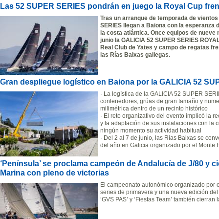
Las 52 SUPER SERIES pondrán en juego la Royal Cup frente
Tras un arranque de temporada de vientos 
SERIES llegan a Baiona con la esperanza de
la costa atlántica. Once equipos de nueve 
junio la GALICIA 52 SUPER SERIES ROYAL 
Real Club de Yates y campo de regatas fren
las Rías Baixas gallegas.
Gran despliegue logístico en Baiona por la GALICIA 52 
· La logística de la GALICIA 52 SUPER SE
contenedores, grúas de gran tamaño y numer
milimétrica dentro de un recinto histórico
· El reto organizativo del evento implicó la
y la adaptación de sus instalaciones con la
ningún momento su actividad habitual
· Del 2 al 7 de junio, las Rías Baixas se con
del año en Galicia organizado por el Monte 
‘Península’ se proclama campeón de Andalucía de J/80 y cie
Marina con pleno de victorias
El campeonato autonómico organizado por el
series de primavera y una nueva edición del 
‘GVS PAS’ y ‘Fiestas Team’ también cierran 