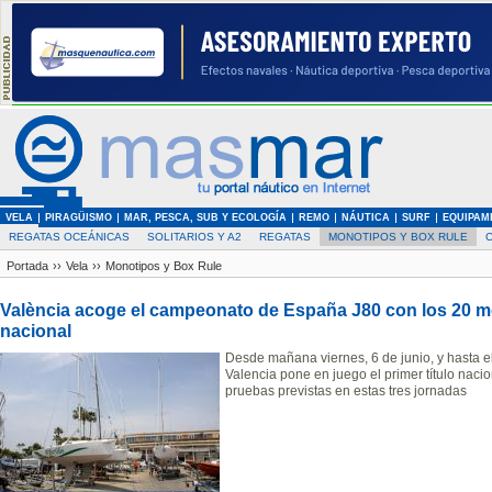
VELA
PIRAGÜISMO
MAR, PESCA, SUB Y ECOLOGÍA
REMO
NÁUTICA
SURF
EQUIPAM
REGATAS OCEÁNICAS
SOLITARIOS Y A2
REGATAS
MONOTIPOS Y BOX RULE
Portada
››
Vela
››
Monotipos y Box Rule
València acoge el campeonato de España J80 con los 20 m
nacional
Desde mañana viernes, 6 de junio, y hasta e
Valencia pone en juego el primer título naci
pruebas previstas en estas tres jornadas