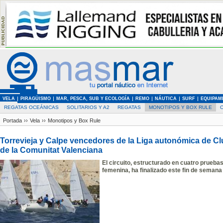
VELA
PIRAGÜISMO
MAR, PESCA, SUB Y ECOLOGÍA
REMO
NÁUTICA
SURF
EQUIPAM
REGATAS OCEÁNICAS
SOLITARIOS Y A2
REGATAS
MONOTIPOS Y BOX RULE
Portada
››
Vela
››
Monotipos y Box Rule
Torrevieja y Calpe vencedores de la Liga autonómica de Cl
de la Comunitat Valenciana
El circuito,
estructurado en
cuatro pruebas
femenina
, ha finalizado este fin de seman