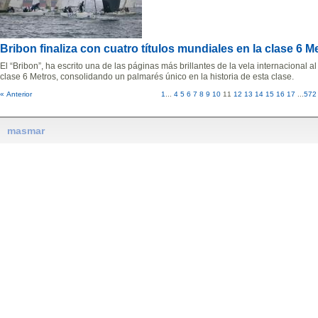
Bribon finaliza con cuatro títulos mundiales en la clase 6 M
El “Bribon”, ha escrito una de las páginas más brillantes de la vela internacional al
clase 6 Metros, consolidando un palmarés único en la historia de esta clase.
« Anterior
1
...
4
5
6
7
8
9
10
11
12
13
14
15
16
17
...
572
masmar