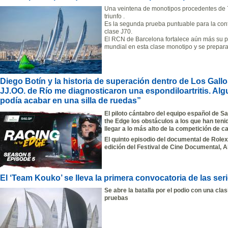
Una veintena de monotipos procedentes de 7
triunfo .
Es la segunda prueba puntuable para la conf
clase J70.
El RCN de Barcelona fortalece aún más su p
mundial en esta clase monotipo y se prepara
Diego Botín y la historia de superación dentro de Los Gall
JJ.OO. de Río me diagnosticaron una espondiloartritis. A
podía acabar en una silla de ruedas”
El piloto cántabro del equipo español de S
the Edge los obstáculos a los que han teni
llegar a lo más alto de la competición de
El quinto episodio del documental de Rolex
edición del Festival de Cine Documental, 
El ‘Team Kouko’ se lleva la primera convocatoria de las ser
Se abre la batalla por el podio con una cla
pruebas