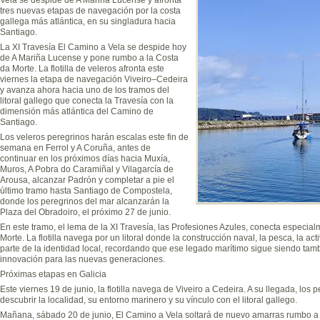
tres nuevas etapas de navegación por la costa
gallega más atlántica, en su singladura hacia
Santiago.
La XI Travesía El Camino a Vela se despide hoy
de A Mariña Lucense y pone rumbo a la Costa
da Morte. La flotilla de veleros afronta este
viernes la etapa de navegación Viveiro–Cedeira
y avanza ahora hacia uno de los tramos del
litoral gallego que conecta la Travesía con la
dimensión más atlántica del Camino de
Santiago.
Los veleros peregrinos harán escalas este fin de
semana en Ferrol y A Coruña, antes de
continuar en los próximos días hacia Muxía,
Muros, A Pobra do Caramiñal y Vilagarcía de
Arousa, alcanzar Padrón y completar a pie el
último tramo hasta Santiago de Compostela,
donde los peregrinos del mar alcanzarán la
Plaza del Obradoiro, el próximo 27 de junio.
En este tramo, el lema de la XI Travesía, las Profesiones Azules, conecta especial
Morte. La flotilla navega por un litoral donde la construcción naval, la pesca, la act
parte de la identidad local, recordando que ese legado marítimo sigue siendo tam
innovación para las nuevas generaciones.
Próximas etapas en Galicia
Este viernes 19 de junio, la flotilla navega de Viveiro a Cedeira. A su llegada, los
descubrir la localidad, su entorno marinero y su vínculo con el litoral gallego.
Mañana, sábado 20 de junio, El Camino a Vela soltará de nuevo amarras rumbo a 