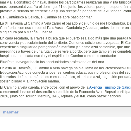
mar y a la construcción naval, donde los participantes realizarán una visita turíst
más representativos. Ya el domingo, 21 de junio, los veleros peregrinos pondrán r
previsto el sellado de credenciales y una recepción por parte de la Autoridad Portu
Del Cantábrico a Galicia, el Camino se abre paso por mar
La XI Travesía El Camino a Vela zarpó el pasado 9 de junio desde Hondarribia. D
Cantábrico con escalas en el País Vasco, Cantabria y Asturias, antes de entrar en
singladura por A Mariña Lucense.
En cada recalada, la Travesía busca que el puerto sea algo más que una parada té
convivencia y descubrimiento del territorio. Con once ediciones navegadas, El C
experiencia singular de peregrinación marítima y turismo azul sostenible, que une
peregrinos a través de una ruta que se vive a bordo, pero que también se completa en
hospitalidad de cada escala y el espíritu del Camino como hilo conductor.
BluePath: navegar hacia las oportunidades profesionales del mar
En esta XI Travesía, El Camino a Vela navega bajo el lema de las Profesiones Azule
Educación Azul que conecta a jóvenes, centros educativos y profesionales del sec
itinerarios de futuro en ámbitos como la náutica, el turismo azul, la gestión portuaria
sostenibilidad y la innovación marina.
El Camino a vela cuenta, entre otros, con el apoyo de la
Axencia Turismo de Galic
comprometidas con el desarrollo sostenible de la Economía Azul. Repsol participa 
2026, junto con Touron/Mercury, B&G, Aqualia y el IME como patrocinadores.
masmar