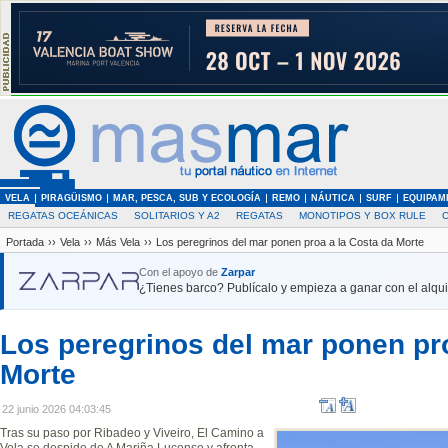
VELA
PIRAGÜISMO
MAR, PESCA, SUB Y ECOLOGÍA
REMO
NÁUTICA
SURF
EQUIPAM
REGATAS OCEÁNICAS
SOLITARIOS Y A2
REGATAS
MONOTIPOS Y BOX RULE
Portada
››
Vela
››
Más Vela
››
Los peregrinos del mar ponen proa a la Costa da Morte
Con el apoyo de
Zarpar
¿Tienes barco? Publícalo y empieza a ganar con el alquil
Los peregrinos del mar ponen pro
Morte
22 junio 2026 04:03:45
Tras su paso por Ribadeo y Viveiro, El Camino a
Vela se despide de A Mariña Lucense y afronta