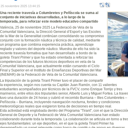
25 noviembre 2025 13:44:15
Una reciente travesía a Columbretes y Peñíscola se suma al
conjunto de iniciativas desarrolladas, a lo largo de la
temporada, para reforzar este modelo educativo compartido
València, 25 de noviembre 2025 La Federació de Vela de la
Comunitat Valenciana, la Direcció General d’Esport y las Escoles
de la Mar de la Generalitat continúan consolidando su compromiso
conjunto con la formación náutica y técnica de calidad, mediante
un programa que combina experiencia práctica, aprendizaje
reglado y valores del deporte náutico. Muestra de ello ha sido la
reciente travesía formativa que han desarrollado a bordo de la
g
oleta Tirant Primer
y que ha estado orientada a reforzar las
competencias de los futuros técnicos deportivos en vela de la
Comunitat Valenciana, que actualmente están cursando el Ciclo
Final y Superior en el Instituto de Enseñanzas Deportivas del Mar
(INEMAR) de la Federació de Vela de la Comunitat Valenciana.
La tripulación de la goleta Tirant Primer tuvo el placer de compartir
la experiencia, según nos cuenta su Capitán Juan Ramón, con 11 valientes
estudiantes acompañados por técnicos de la FVCV, como Enrique Torrijo y tres
marineros, entre ellos dos tripulantes senior, Alberto Luis y Miguel Fortea. La trave
tuvo una duración de 24 horas y cubrió el recorrido Burriana – Illes Columbretes –
Peñíscola – Burriana, incluyendo navegación nocturna, fondeo y condiciones
meteorológicas reales que exigieron toma de decisiones en tiempo real.
Esta actividad está englobada dentro del Programa “Tirant”, con el que la Direcció
General de Deporte y la Federació de Vela Comunitat Valenciana han estado
colaborando durante toda la temporada. La colaboración se articula en torno a tre
ejes fundamentales: un eje deportivo, en el que la goleta Tirant Primer
ha
desempeñado un papel relevante como barco de comité o de apoyo en diversas