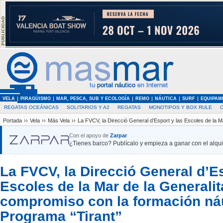
VELA
PIRAGÜISMO
MAR, PESCA, SUB Y ECOLOGÍA
REMO
NÁUTICA
SURF
EQUIPAM
REGATAS OCEÁNICAS
SOLITARIOS Y A2
REGATAS
MONOTIPOS Y BOX RULE
Portada
››
Vela
››
Más Vela
››
La FVCV, la Direcció General d’Esport y las Escoles de la M
Con el apoyo de
Zarpar
¿Tienes barco? Publícalo y empieza a ganar con el alquil
La FVCV, la Direcció General d’Es
Escoles de la Mar de la Generali
compromiso con la formación náu
Programa “Tirant”