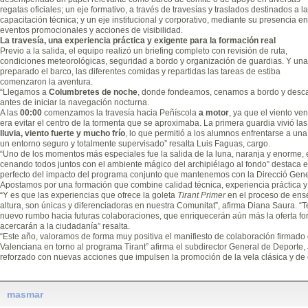
regatas oficiales; un eje formativo, a través de travesías y traslados destinados a la
capacitación técnica; y un eje institucional y corporativo, mediante su presencia en
eventos promocionales y acciones de visibilidad.
La travesía, una experiencia práctica y exigente para la formación real
Previo a la salida, el equipo realizó un briefing completo con revisión de ruta,
condiciones meteorológicas, seguridad a bordo y organización de guardias. Y una
preparado el barco, las diferentes comidas y repartidas las tareas de estiba
comenzaron la aventura.
“Llegamos a
Columbretes de noche
, donde fondeamos, cenamos a bordo y des
antes de iniciar la navegación nocturna.
A las
00:00
comenzamos la travesía hacia Peñíscola
a motor
, ya que el viento ve
era evitar el centro de la tormenta que se aproximaba. La primera guardia vivió l
lluvia, viento fuerte y mucho frío
, lo que permitió a los alumnos enfrentarse a un
un entorno seguro y totalmente supervisado” resalta Luis Faguas, cargo.
“Uno de los momentos más especiales fue la salida de la luna, naranja y enorme, 
cenando todos juntos con el ambiente mágico del archipiélago al fondo” destaca e
perfecto del impacto del programa conjunto que mantenemos con la Direcció Genera
Apostamos por una formación que combine calidad técnica, experiencia práctica y 
“Y es que las experiencias que ofrece la goleta
Tirant Primer
en el proceso de ens
altura, son únicas y diferenciadoras en nuestra Comunitat”, afirma Diana Saura. “
nuevo rumbo hacia futuras colaboraciones, que enriquecerán aún más la oferta form
acercarán a la ciudadanía” resalta.
“Este año, valoramos de forma muy positiva el manifiesto de colaboración firmado
Valenciana en torno al programa Tirant” afirma el subdirector General de Deporte,
reforzado con nuevas acciones que impulsen la promoción de la vela clásica y de
masmar