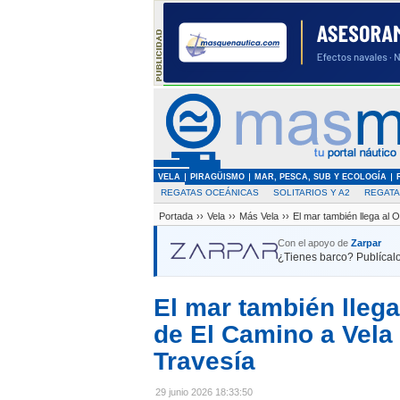
VELA
PIRAGÜISMO
MAR, PESCA, SUB Y ECOLOGÍA
REGATAS OCEÁNICAS
SOLITARIOS Y A2
REGAT
Portada
››
Vela
››
Más Vela
››
El mar también llega al 
Con el apoyo de
Zarpar
¿Tienes barco? Publícalo
El mar también llega
de El Camino a Vela
Travesía
29 junio 2026 18:33:50