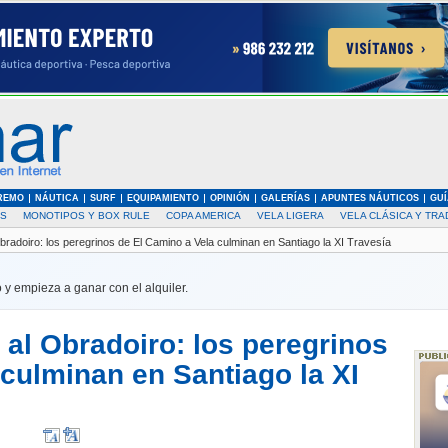
REMO
NÁUTICA
SURF
EQUIPAMIENTO
OPINIÓN
GALERÍAS
APUNTES NÁUTICOS
GUÍ
AS
MONOTIPOS Y BOX RULE
COPA AMERICA
VELA LIGERA
VELA CLÁSICA Y TRA
Obradoiro: los peregrinos de El Camino a Vela culminan en Santiago la XI Travesía
 y empieza a ganar con el alquiler.
 al Obradoiro: los peregrinos
 culminan en Santiago la XI