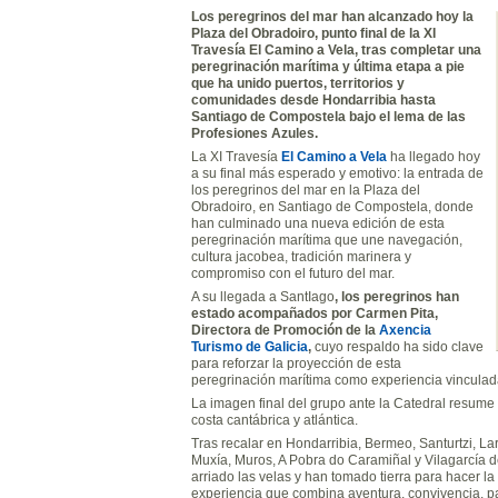
Los peregrinos del mar han alcanzado hoy la
Plaza del Obradoiro, punto final de la XI
Travesía El Camino a Vela, tras completar una
peregrinación marítima y última etapa a pie
que ha unido puertos, territorios y
comunidades desde Hondarribia hasta
Santiago de Compostela bajo el lema de las
Profesiones Azules.
La XI Travesía
El Camino a Vela
ha llegado hoy
a su final más esperado y emotivo: la entrada de
los peregrinos del mar en la Plaza del
Obradoiro, en Santiago de Compostela, donde
han culminado una nueva edición de esta
peregrinación marítima que une navegación,
cultura jacobea, tradición marinera y
compromiso con el futuro del mar.
A su llegada a SantIago
, los peregrinos han
estado acompañados por Carmen Pita,
Directora de Promoción de la
Axencia
Turismo de Galicia
,
cuyo respaldo ha sido clave
para reforzar la proyección de esta
peregrinación marítima como experiencia vinculad
La imagen final del grupo ante la Catedral resume 
costa cantábrica y atlántica.
Tras recalar en Hondarribia, Bermeo, Santurtzi, Lar
Muxía, Muros, A Pobra do Caramiñal y Vilagarcía de
arriado las velas y han tomado tierra para hacer 
experiencia que combina aventura, convivencia, p