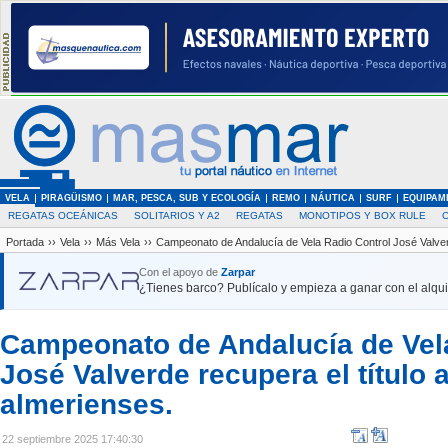
VELA
PIRAGÜISMO
MAR, PESCA, SUB Y ECOLOGÍA
REMO
NÁUTICA
SURF
EQUIPAM
REGATAS OCEÁNICAS
SOLITARIOS Y A2
REGATAS
MONOTIPOS Y BOX RULE
Portada
››
Vela
››
Más Vela
››
Campeonato de Andalucía de Vela Radio Control José Valverd
Con el apoyo de
Zarpar
¿Tienes barco? Publícalo y empieza a ganar con el alquil
Campeonato de Andalucía de Vel
José Valverde recupera el título
almerienses.
22 septiembre 2025 17:40:30