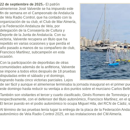
22 de septiembre de 2025.-
El patrón
almeriense José Valverde se ha impuesto este
fin de semana en el Campeonato de Andalucía
de Vela Radio Control, que ha contado con la
organización de su club, el Club de Mar Almería,
y la Federación Andaluza de Vela, por
delegación de la Consejería de Cultura y
Deporte de la Junta de Andalucía. Con su
victoria, Valverde recupera un título que ha
repetido en varias ocasiones y que perdía el
año pasado a manos de su compañero de club,
Francisco Martínez, subcampeón en esta
ocasión.
Con la participación de deportistas de otras
comunidades además de la anfitriona, Valverde
se impone a todos ellos después de 18 pruebas
disputadas entre el sábado y el domingo,
logrando hasta cinco victorias parciales. Lejos
de ser fácil y aunque el almeriense terminaba la jornada inaugural en el primer pue
este domingo hasta reducir su ventaja a dos puntos sobre el murciano Carlos Beltr
También son visitantes el tercer y cuarto clasificado, Ginés Romero de Torrevieja y
respectivamente, con el defensor del título autonómico, Francisco Martínez, en el
El tercer puesto en el podio autonómico lo ocupa Miguel Hita, del RCN de Cádiz, s
Al término de las pruebas tenía lugar la entrega de la placa de la Federación An
autonómico de Vela Radio Control 2025, en las instalaciones del CM Almería.